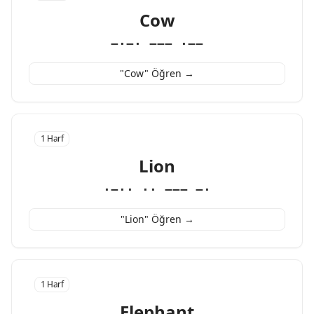
Cow
−·−· −−− ·−−
"Cow" Öğren →
1 Harf
Lion
·−·· ·· −−− −·
"Lion" Öğren →
1 Harf
Elephant