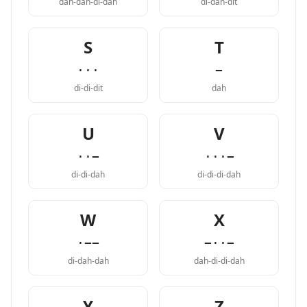
dah-dah-di-dah
di-dah-dit
S
T
···
−
di-di-dit
dah
U
V
··−
···−
di-di-dah
di-di-di-dah
W
X
·−−
−··−
di-dah-dah
dah-di-di-dah
Y
Z