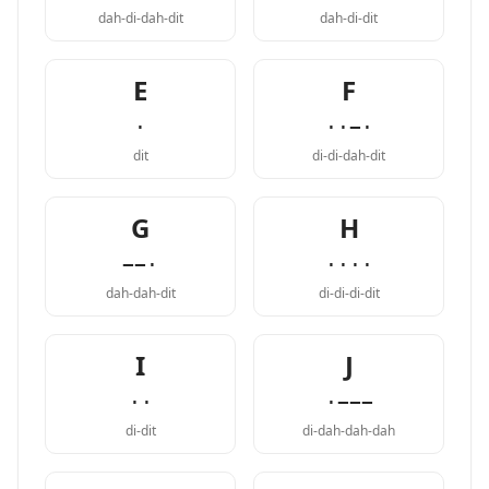
dah-di-dah-dit
dah-di-dit
E
F
·
··−·
dit
di-di-dah-dit
G
H
−−·
····
dah-dah-dit
di-di-di-dit
I
J
··
·−−−
di-dit
di-dah-dah-dah