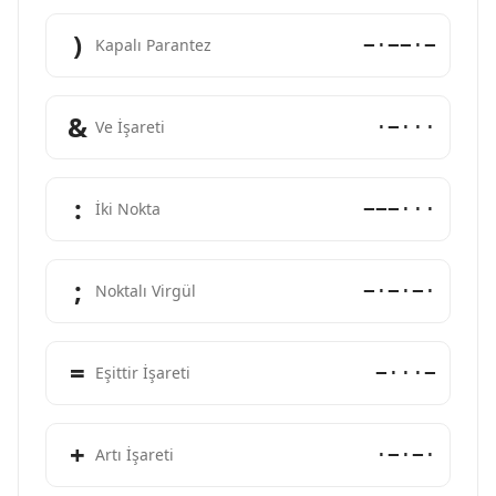
)
−·−−·−
Kapalı Parantez
&
·−···
Ve İşareti
:
−−−···
İki Nokta
;
−·−·−·
Noktalı Virgül
=
−···−
Eşittir İşareti
+
·−·−·
Artı İşareti