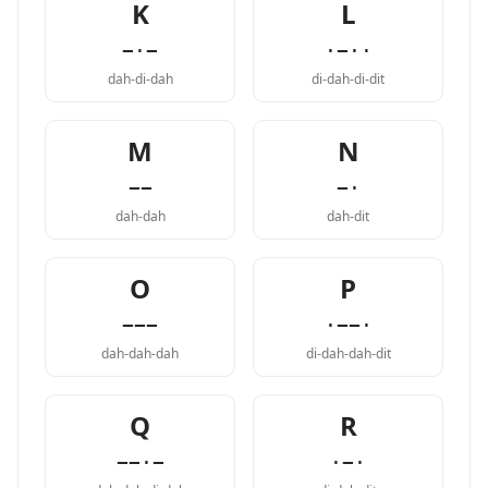
K
L
−·−
·−··
dah-di-dah
di-dah-di-dit
M
N
−−
−·
dah-dah
dah-dit
O
P
−−−
·−−·
dah-dah-dah
di-dah-dah-dit
Q
R
−−·−
·−·