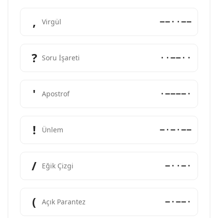
,
−−··−−
Virgül
?
··−−··
Soru İşareti
'
·−−−−·
Apostrof
!
−·−·−−
Ünlem
/
−··−·
Eğik Çizgi
(
−·−−·
Açık Parantez