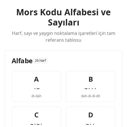
Mors Kodu Alfabesi ve
Sayıları
Harf, sayı ve yaygın noktalama işaretleri için tam
referans tablosu
Alfabe
26 Harf
A
B
·−
−···
di-dah
dah-di-di-dit
C
D
−·−·
−··