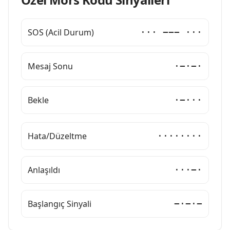
SOS (Acil Durum)
··· −−− ···
Mesaj Sonu
·−·−·
Bekle
·−···
Hata/Düzeltme
········
Anlaşıldı
···−·
Başlangıç Sinyali
−·−·−