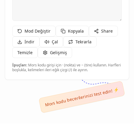
Mod Değiştir
Kopyala
Share
İndir
Çal
Tekrarla
Temizle
Gelişmiş
İpuçları:
Mors kodu girişi için · (nokta) ve − (tire) kullanın. Harfleri
boşlukla, kelimeleri ileri eğik çizgi (/) ile ayırın.
Mors kodu becerilerinizi test edin! ⚡