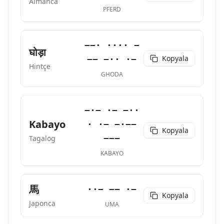
Almanca
PFERD
−−· ···· −
घोड़ा
Kopyala
−− −·· ·−
Hintçe
GHODA
−·− ·− −··
Kabayo
· ·− −·−−
Kopyala
−−−
Tagalog
KABAYO
馬
··− −− ·−
Kopyala
Japonca
UMA