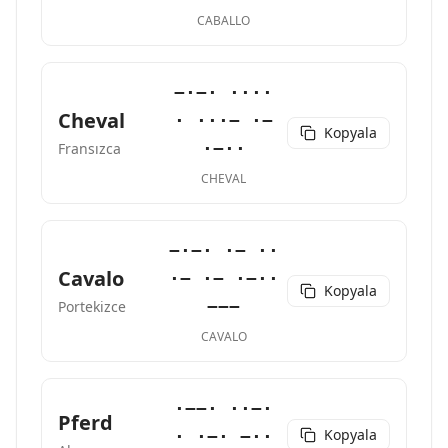
CABALLO
−·−· ····
Cheval
· ···− ·−
Kopyala
·−··
Fransızca
CHEVAL
−·−· ·− ··
Cavalo
·− ·− ·−··
Kopyala
−−−
Portekizce
CAVALO
·−−· ··−·
Pferd
Kopyala
· ·−· −··