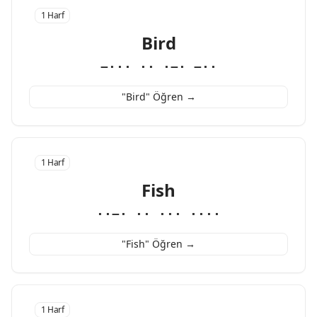
1 Harf
Bird
−··· ·· ·−· −··
"Bird" Öğren →
1 Harf
Fish
··−· ·· ··· ····
"Fish" Öğren →
1 Harf