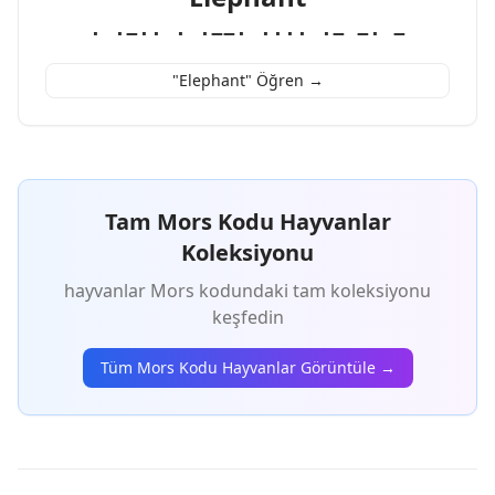
· ·−·· · ·−−· ···· ·− −· −
"Elephant" Öğren →
Tam Mors Kodu Hayvanlar
Koleksiyonu
hayvanlar Mors kodundaki tam koleksiyonu
keşfedin
Tüm Mors Kodu Hayvanlar Görüntüle →