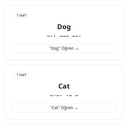
1 Harf
Dog
−·· −−− −−·
"Dog" Öğren →
1 Harf
Cat
−·−· ·− −
"Cat" Öğren →