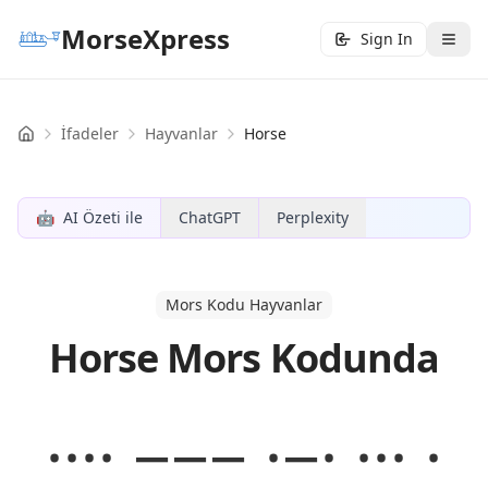
MorseXpress
Sign In
İfadeler
Hayvanlar
Horse
Home
🤖
AI Özeti ile
ChatGPT
Perplexity
Mors Kodu Hayvanlar
Horse Mors Kodunda
···· −−− ·−· ··· ·