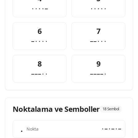
····−
·····
6
7
−····
−−···
8
9
−−−··
−−−−·
Noktalama ve Semboller
18 Sembol
.
·−·−·−
Nokta