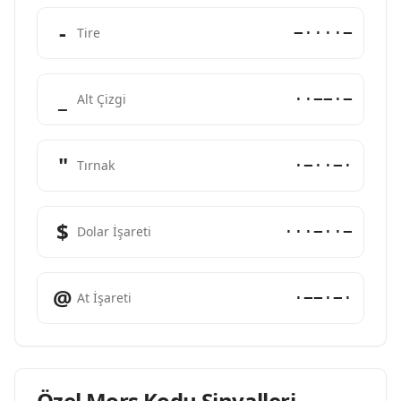
-
−····−
Tire
_
··−−·−
Alt Çizgi
"
·−··−·
Tırnak
$
···−··−
Dolar İşareti
@
·−−·−·
At İşareti
Özel Mors Kodu Sinyalleri