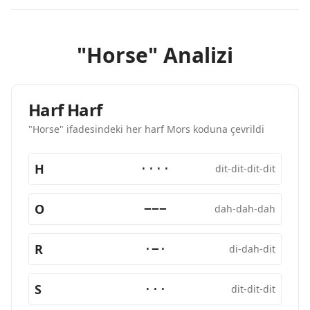
"Horse" Analizi
Harf Harf
"Horse" ifadesindeki her harf Mors koduna çevrildi
H
····
dit-dit-dit-dit
O
−−−
dah-dah-dah
R
·−·
di-dah-dit
S
···
dit-dit-dit