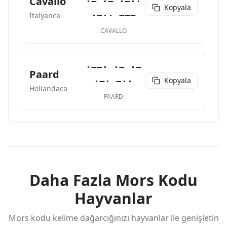
Cavallo
·− ·− ·−··
Kopyala
·−·· −−−
İtalyanca
CAVALLO
·−−· ·− ·−
Paard
Kopyala
·−· −··
Hollandaca
PAARD
Daha Fazla Mors Kodu
Hayvanlar
Mors kodu kelime dağarcığınızı hayvanlar ile genişletin