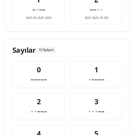
−·−−
−−··
dah-di-dah-dah
dah-dah-di-dit
Sayılar
10 Rakam
0
1
−−−−−
·−−−−
2
3
··−−−
···−−
4
5