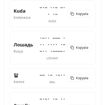
−·− ··− −·
Kuda
Kopyala
· ·−
Endonezce
KUDA
·−·· −−− ·
Лошадь
·· ···· ·−
Kopyala
−·· ·−−−−·
Rusça
LOSHAD'
말
−− ·− ·−··
Kopyala
Korece
MAL
−·−· ·− ··