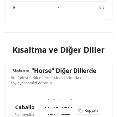
E
·
dit
Kısaltma ve Diğer Diller
"Horse" Diğer Dillerde
Uluslararası
Bu ifadeyi farklı dillerde Mors kodunda nasıl
söyleyeceğinizi öğrenin
−·−· ·− −·
Caballo
·· ·− ·−··
Kopyala
·−·· −−−
İspanyolca