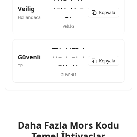
···− · ··
Veilig
·−·· ·· −
Kopyala
−·
Hollandaca
VEILIG
−−· ··−− ·
Güvenli
··− · −· ·
Kopyala
−·· ··
TR
GÜVENLI
Daha Fazla Mors Kodu
Temel İhtiyaçlar