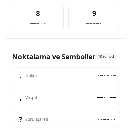
8
9
−−−··
−−−−·
Noktalama ve Semboller
18 Sembol
.
·−·−·−
Nokta
,
−−··−−
Virgül
?
··−−··
Soru İşareti