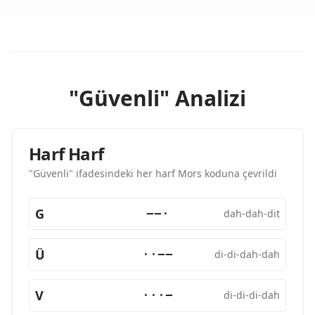
"Güvenli" Analizi
Harf Harf
"Güvenli" ifadesindeki her harf Mors koduna çevrildi
G
−−·
dah-dah-dit
Ü
··−−
di-di-dah-dah
V
···−
di-di-di-dah