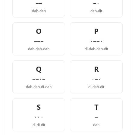
−−
−·
dah-dah
dah-dit
O
P
−−−
·−−·
dah-dah-dah
di-dah-dah-dit
Q
R
−−·−
·−·
dah-dah-di-dah
di-dah-dit
S
T
···
−
di-di-dit
dah