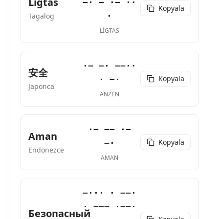
Ligtas
−· − ·− ··
Kopyala
·
Tagalog
LIGTAS
·− −· −−··
安全
Kopyala
· −·
Japonca
ANZEN
·− −− ·−
Aman
Kopyala
−·
Endonezce
AMAN
−··· · −−·
· −−− ·−−·
Безопасный