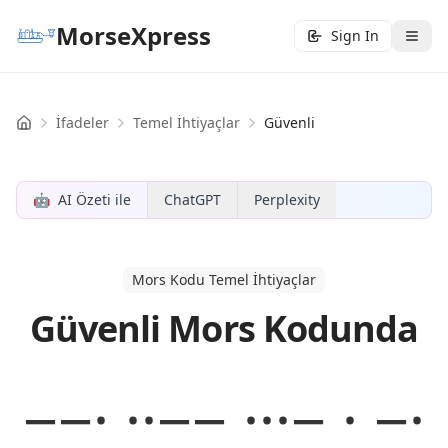
MorseXpress
Sign In
İfadeler
Temel İhtiyaçlar
Güvenli
Home
🤖
AI Özeti ile
ChatGPT
Perplexity
Mors Kodu Temel İhtiyaçlar
Güvenli Mors Kodunda
−−· ··−− ···− · −·