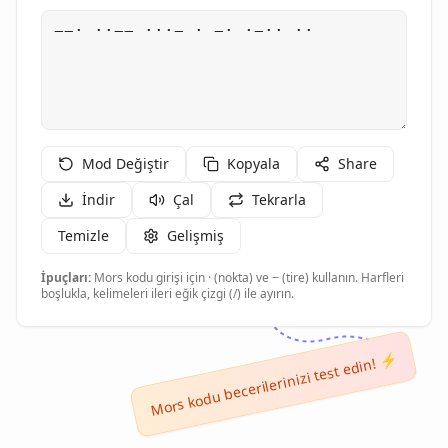
Mod Değiştir
Kopyala
Share
İndir
Çal
Tekrarla
Temizle
Gelişmiş
İpuçları:
Mors kodu girişi için · (nokta) ve − (tire) kullanın. Harfleri
boşlukla, kelimeleri ileri eğik çizgi (/) ile ayırın.
Mors kodu becerilerinizi test edin! ⚡