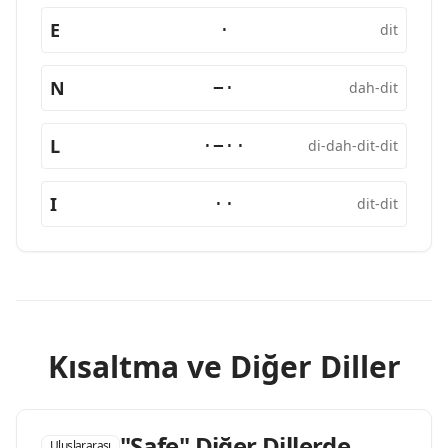
E
·
dit
N
−·
dah-dit
L
·−··
di-dah-dit-dit
I
··
dit-dit
Kısaltma ve Diğer Diller
"Safe" Diğer Dillerde
Uluslararası