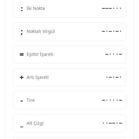
:
−−−···
İki Nokta
;
−·−·−·
Noktalı Virgül
=
−···−
Eşittir İşareti
+
·−·−·
Artı İşareti
-
−····−
Tire
_
··−−·−
Alt Çizgi