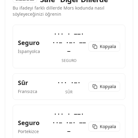
Bu ifadeyi farklı dillerde Mors kodunda nasıl
söyleyeceğinizi öğrenin
··· · −−·
Seguro
··− ·−· −−
Kopyala
−
İspanyolca
SEGURO
Sûr
··· ·−·
Kopyala
Fransızca
SÛR
··· · −−·
Seguro
··− ·−· −−
Kopyala
−
Portekizce