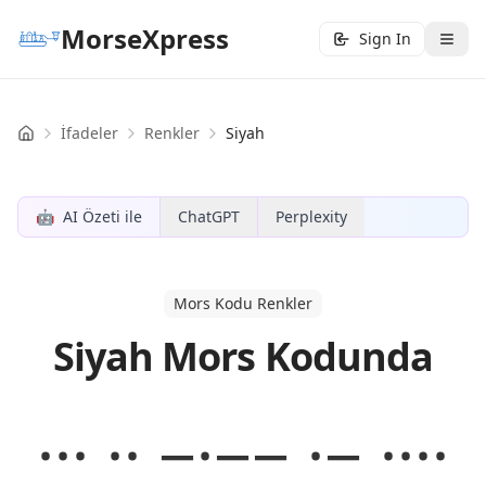
MorseXpress
Sign In
İfadeler
Renkler
Siyah
Home
🤖
AI Özeti ile
ChatGPT
Perplexity
Mors Kodu Renkler
Siyah Mors Kodunda
··· ·· −·−− ·− ····