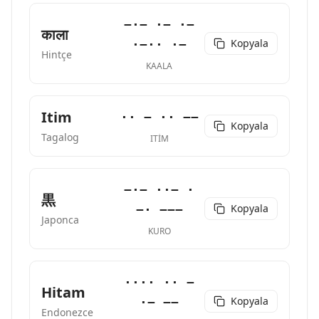
−·− ·− ·−
काला
Kopyala
·−·· ·−
Hintçe
KAALA
Itim
·· − ·· −−
Kopyala
Tagalog
ITIM
−·− ··− ·
黒
Kopyala
−· −−−
Japonca
KURO
···· ·· −
Hitam
Kopyala
·− −−
Endonezce