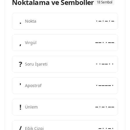
Noktalama ve Semboller
18 Sembol
.
·−·−·−
Nokta
,
−−··−−
Virgül
?
··−−··
Soru İşareti
'
·−−−−·
Apostrof
!
−·−·−−
Ünlem
/
−··−·
Eğik Çizgi