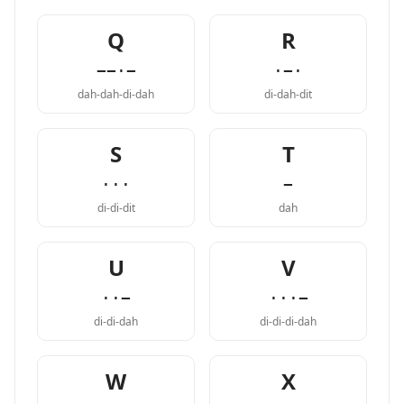
Q
R
−−·−
·−·
dah-dah-di-dah
di-dah-dit
S
T
···
−
di-di-dit
dah
U
V
··−
···−
di-di-dah
di-di-di-dah
W
X