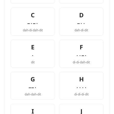
C
D
−·−·
−··
dah-di-dah-dit
dah-di-dit
E
F
·
··−·
dit
di-di-dah-dit
G
H
−−·
····
dah-dah-dit
di-di-di-dit
I
J