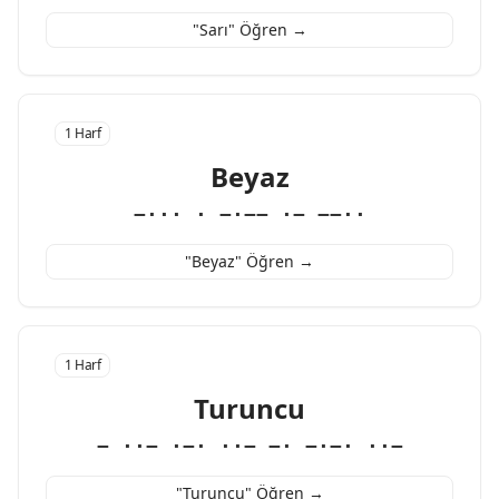
"Sarı" Öğren →
1 Harf
Beyaz
−··· · −·−− ·− −−··
"Beyaz" Öğren →
1 Harf
Turuncu
− ··− ·−· ··− −· −·−· ··−
"Turuncu" Öğren →