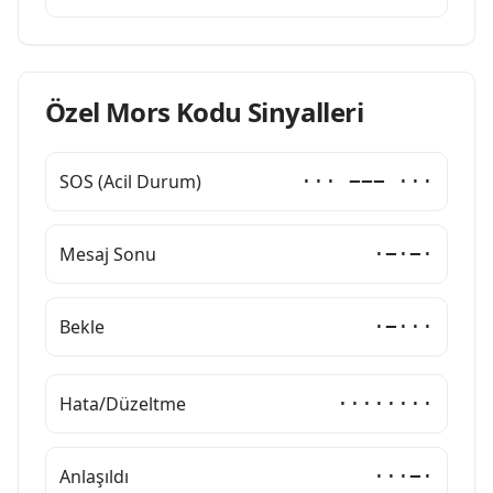
Özel Mors Kodu Sinyalleri
SOS (Acil Durum)
··· −−− ···
Mesaj Sonu
·−·−·
Bekle
·−···
Hata/Düzeltme
········
Anlaşıldı
···−·