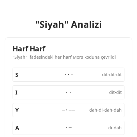
"Siyah" Analizi
Harf Harf
"Siyah" ifadesindeki her harf Mors koduna çevrildi
S
···
dit-dit-dit
I
··
dit-dit
Y
−·−−
dah-di-dah-dah
A
·−
di-dah