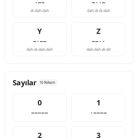
·−−
−··−
di-dah-dah
dah-di-di-dah
Y
Z
−·−−
−−··
dah-di-dah-dah
dah-dah-di-dit
Sayılar
10 Rakam
0
1
−−−−−
·−−−−
2
3