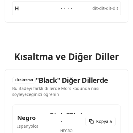
H
····
dit-dit-dit-dit
Kısaltma ve Diğer Diller
"Black" Diğer Dillerde
Uluslararası
Bu ifadeyi farklı dillerde Mors kodunda nasıl
söyleyeceğinizi öğrenin
−· · −−· ·
Negro
Kopyala
−· −−−
İspanyolca
NEGRO