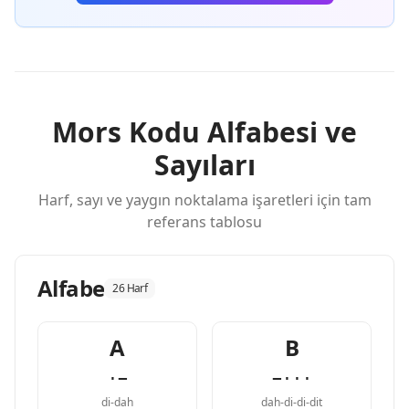
Mors Kodu Alfabesi ve
Sayıları
Harf, sayı ve yaygın noktalama işaretleri için tam
referans tablosu
Alfabe
26 Harf
A
B
·−
−···
di-dah
dah-di-di-dit