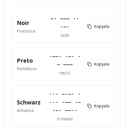
−· −−− ··
Noir
Kopyala
·−·
Fransızca
NOIR
·−−· ·−· ·
Preto
Kopyala
− −−−
Portekizce
PRETO
··· −·−· ·
Schwarz
··· ·−− ·−
Kopyala
·−· −−··
Almanca
SCHWARZ