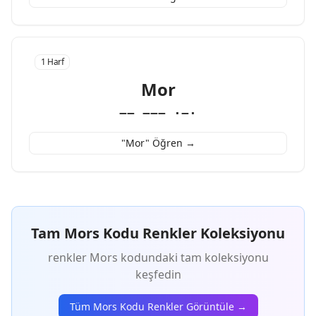
1 Harf
Mor
−− −−− ·−·
"Mor" Öğren →
Tam Mors Kodu Renkler Koleksiyonu
renkler Mors kodundaki tam koleksiyonu
keşfedin
Tüm Mors Kodu Renkler Görüntüle →