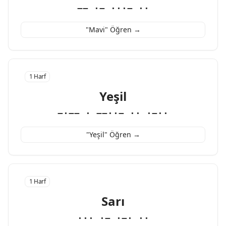
−− ·− ···− ··
"Mavi" Öğren →
1 Harf
Yeşil
−·−− · −−··− ·· ·−··
"Yeşil" Öğren →
1 Harf
Sarı
··· ·− ·−· ··