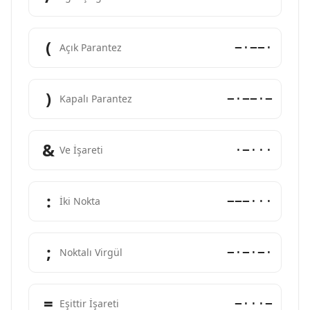
(
−·−−·
Açık Parantez
)
−·−−·−
Kapalı Parantez
&
·−···
Ve İşareti
:
−−−···
İki Nokta
;
−·−·−·
Noktalı Virgül
=
−···−
Eşittir İşareti