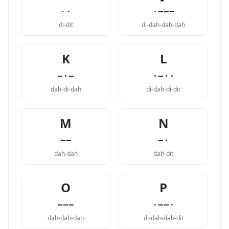
··
·−−−
di-dit
di-dah-dah-dah
K
L
−·−
·−··
dah-di-dah
di-dah-di-dit
M
N
−−
−·
dah-dah
dah-dit
O
P
−−−
·−−·
dah-dah-dah
di-dah-dah-dit