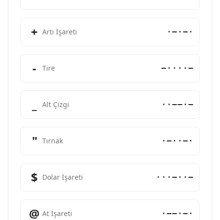
+
·−·−·
Artı İşareti
-
−····−
Tire
_
··−−·−
Alt Çizgi
"
·−··−·
Tırnak
$
···−··−
Dolar İşareti
@
·−−·−·
At İşareti