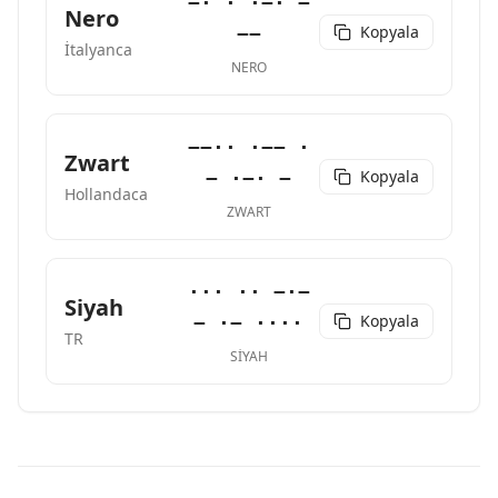
−· · ·−· −
Nero
Kopyala
−−
İtalyanca
NERO
−−·· ·−− ·
Zwart
Kopyala
− ·−· −
Hollandaca
ZWART
··· ·· −·−
Siyah
Kopyala
− ·− ····
TR
SIYAH