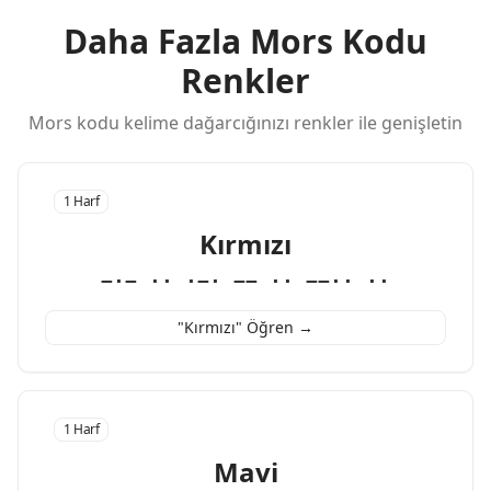
Daha Fazla Mors Kodu
Renkler
Mors kodu kelime dağarcığınızı renkler ile genişletin
1 Harf
Kırmızı
−·− ·· ·−· −− ·· −−·· ··
"Kırmızı" Öğren →
1 Harf
Mavi