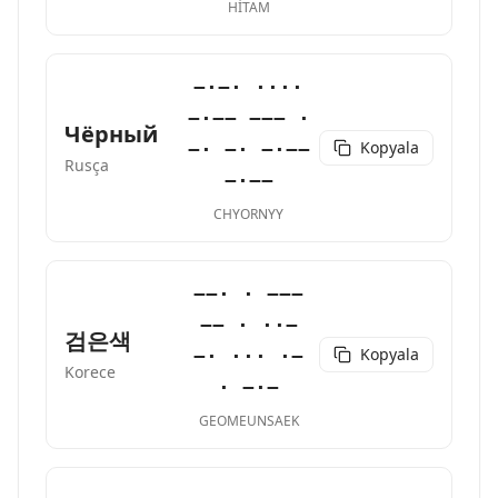
HITAM
−·−· ····
−·−− −−− ·
Чёрный
Kopyala
−· −· −·−−
Rusça
−·−−
CHYORNYY
−−· · −−−
−− · ··−
검은색
Kopyala
−· ··· ·−
Korece
· −·−
GEOMEUNSAEK