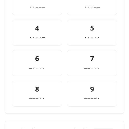
··−−−
···−−
4
5
····−
·····
6
7
−····
−−···
8
9
−−−··
−−−−·