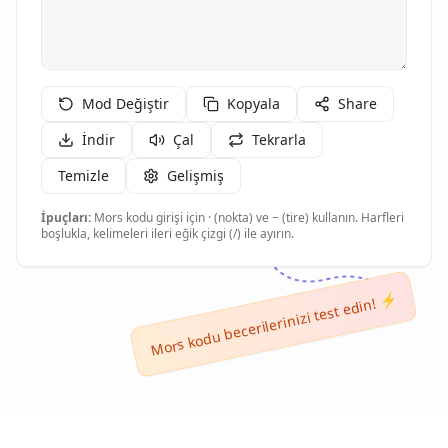
Mod Değiştir
Kopyala
Share
İndir
Çal
Tekrarla
Temizle
Gelişmiş
İpuçları:
Mors kodu girişi için · (nokta) ve − (tire) kullanın. Harfleri
boşlukla, kelimeleri ileri eğik çizgi (/) ile ayırın.
Mors kodu becerilerinizi test edin! ⚡