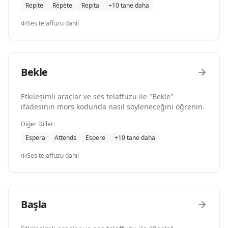
Repite
Répète
Repita
+10 tane daha
Ses telaffuzu dahil
Bekle
Etkileşimli araçlar ve ses telaffuzu ile "Bekle"
ifadesinin mors kodunda nasıl söyleneceğini öğrenin.
Diğer Diller:
Espera
Attends
Espere
+10 tane daha
Ses telaffuzu dahil
Başla