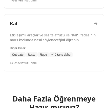
Ses telaffuzu dahil
Kal
Etkileşimli araçlar ve ses telaffuzu ile "Kal" ifadesinin
mors kodunda nasıl söyleneceğini öğrenin.
Diğer Diller:
Quédate
Reste
Fique
+10 tane daha
Ses telaffuzu dahil
Daha Fazla Öğrenmeye
Hazır mısınız?