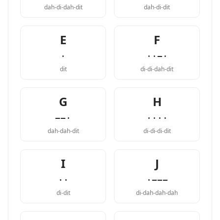
dah-di-dah-dit
dah-di-dit
E
F
·
··−·
dit
di-di-dah-dit
G
H
−−·
····
dah-dah-dit
di-di-di-dit
I
J
··
·−−−
di-dit
di-dah-dah-dah