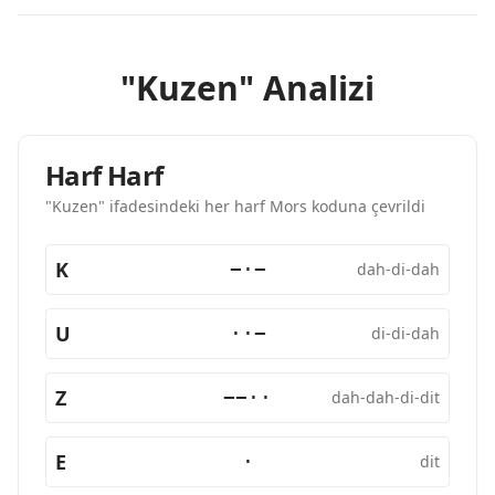
"Kuzen" Analizi
Harf Harf
"Kuzen" ifadesindeki her harf Mors koduna çevrildi
K
−·−
dah-di-dah
U
··−
di-di-dah
Z
−−··
dah-dah-di-dit
E
·
dit