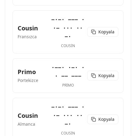
−·−· −−− ·
Cousin
·− ··· ··
Kopyala
−·
Fransızca
COUSIN
·−−· ·−· ·
Primo
Kopyala
· −− −−−
Portekizce
PRIMO
−·−· −−− ·
Cousin
·− ··· ··
Kopyala
−·
Almanca
COUSIN