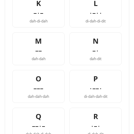
K
L
−·−
·−··
dah-di-dah
di-dah-di-dit
M
N
−−
−·
dah-dah
dah-dit
O
P
−−−
·−−·
dah-dah-dah
di-dah-dah-dit
Q
R
−−·−
·−·