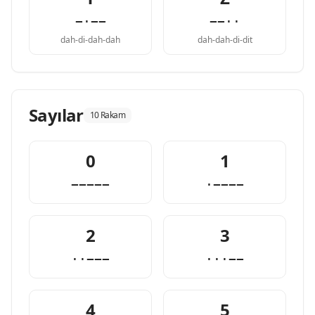
−·−−
−−··
dah-di-dah-dah
dah-dah-di-dit
Sayılar
10 Rakam
0
1
−−−−−
·−−−−
2
3
··−−−
···−−
4
5