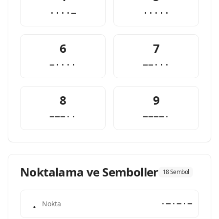
····−
·····
6
7
−····
−−···
8
9
−−−··
−−−−·
Noktalama ve Semboller
18 Sembol
.
·−·−·−
Nokta