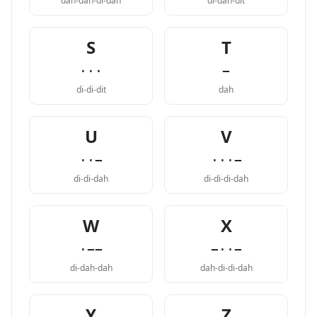
dah-dah-di-dah
di-dah-dit
S
T
···
−
di-di-dit
dah
U
V
··−
···−
di-di-dah
di-di-di-dah
W
X
·−−
−··−
di-dah-dah
dah-di-di-dah
Y
Z