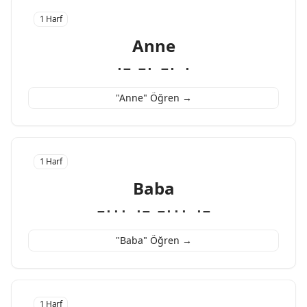
1 Harf
Anne
·− −· −· ·
"Anne" Öğren →
1 Harf
Baba
−··· ·− −··· ·−
"Baba" Öğren →
1 Harf