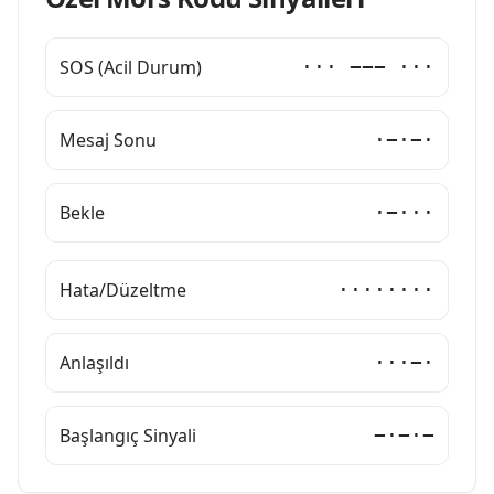
SOS (Acil Durum)
··· −−− ···
Mesaj Sonu
·−·−·
Bekle
·−···
Hata/Düzeltme
········
Anlaşıldı
···−·
Başlangıç Sinyali
−·−·−