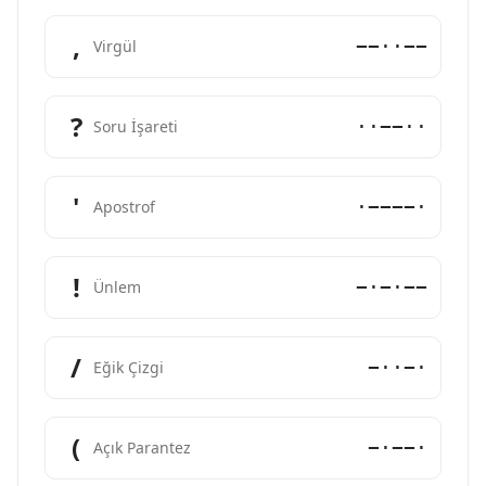
,
−−··−−
Virgül
?
··−−··
Soru İşareti
'
·−−−−·
Apostrof
!
−·−·−−
Ünlem
/
−··−·
Eğik Çizgi
(
−·−−·
Açık Parantez