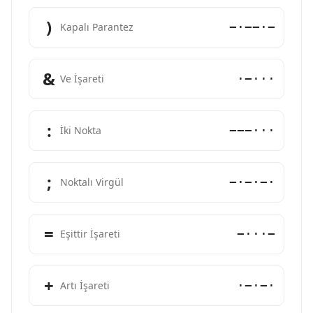
)
−·−−·−
Kapalı Parantez
&
·−···
Ve İşareti
:
−−−···
İki Nokta
;
−·−·−·
Noktalı Virgül
=
−···−
Eşittir İşareti
+
·−·−·
Artı İşareti