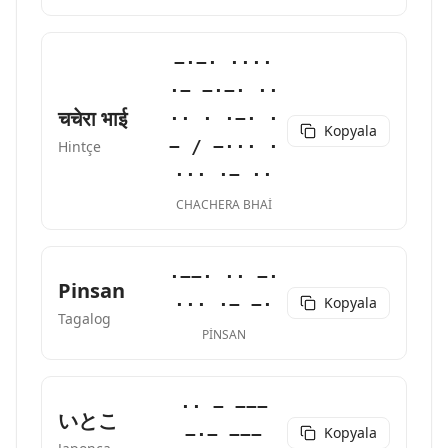
−·−· ····
·− −·−· ··
चचेरा भाई
·· · ·−· ·
Kopyala
− / −··· ·
Hintçe
··· ·− ··
CHACHERA BHAI
·−−· ·· −·
Pinsan
Kopyala
··· ·− −·
Tagalog
PINSAN
·· − −−−
いとこ
Kopyala
−·− −−−