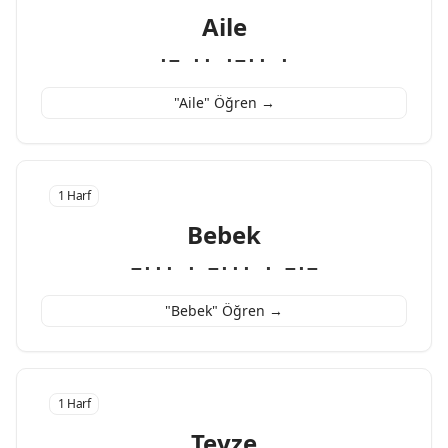
Aile
·− ·· ·−·· ·
"Aile" Öğren →
1 Harf
Bebek
−··· · −··· · −·−
"Bebek" Öğren →
1 Harf
Teyze