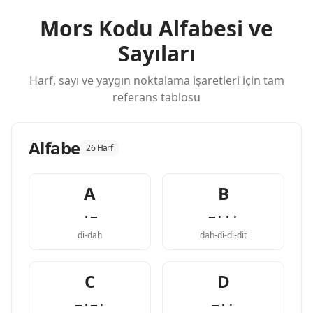
Mors Kodu Alfabesi ve
Sayıları
Harf, sayı ve yaygın noktalama işaretleri için tam
referans tablosu
Alfabe
26 Harf
A
B
·−
−···
di-dah
dah-di-di-dit
C
D
−·−·
−··