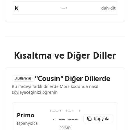
N
−·
dah-dit
Kısaltma ve Diğer Diller
"Cousin" Diğer Dillerde
Uluslararası
Bu ifadeyi farklı dillerde Mors kodunda nasıl
söyleyeceğinizi öğrenin
·−−· ·−· ·
Primo
Kopyala
· −− −−−
İspanyolca
PRIMO