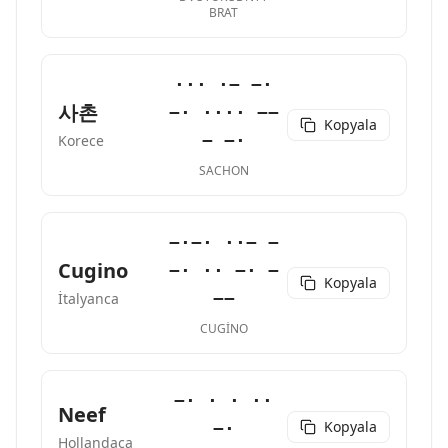
BRAT
··· ·− −·
사촌
−· ···· −−
Kopyala
− −·
Korece
SACHON
−·−· ··− −
Cugino
−· ·· −· −
Kopyala
−−
İtalyanca
CUGINO
−· · · ··
Neef
Kopyala
−·
Hollandaca