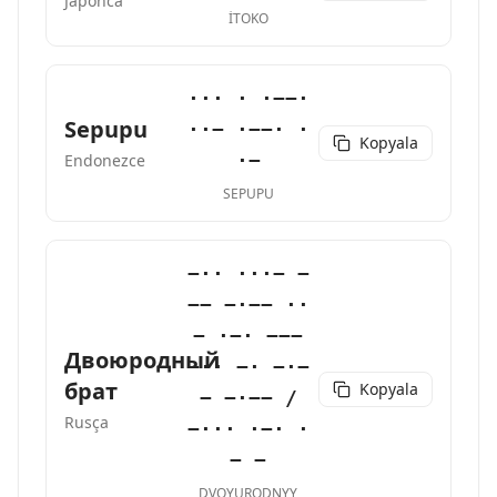
Japonca
ITOKO
··· · ·−−·
Sepupu
··− ·−−· ·
Kopyala
·−
Endonezce
SEPUPU
−·· ···− −
−− −·−− ··
− ·−· −−−
Двоюродный
−·· −· −·−
брат
Kopyala
− −·−− /
Rusça
−··· ·−· ·
− −
DVOYURODNYY