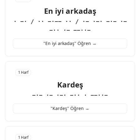
En iyi arkadaş
· −· / ·· −·−− ·· / ·− ·−· −·− ·−
−·· ·− −−··−
"En iyi arkadaş" Öğren →
1 Harf
Kardeş
−·− ·− ·−· −·· · −−··−
"Kardeş" Öğren →
1 Harf