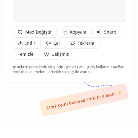
Mod Değiştir
Kopyala
Share
İndir
Çal
Tekrarla
Temizle
Gelişmiş
İpuçları:
Mors kodu girişi için · (nokta) ve − (tire) kullanın. Harfleri
boşlukla, kelimeleri ileri eğik çizgi (/) ile ayırın.
Mors kodu becerilerinizi test edin! ⚡