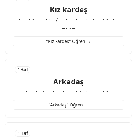
Kız kardeş
−·− ·· −−·· / −·− ·− ·−· −·· · −
−··−
"Kız kardeş" Öğren →
1 Harf
Arkadaş
·− ·−· −·− ·− −·· ·− −−··−
"Arkadaş" Öğren →
1 Harf