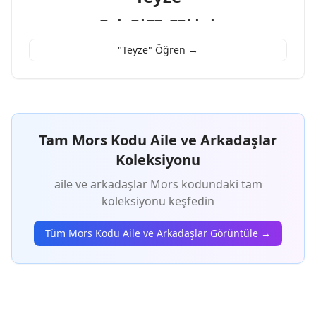
− · −·−− −−·· ·
"Teyze" Öğren →
Tam Mors Kodu Aile ve Arkadaşlar
Koleksiyonu
aile ve arkadaşlar Mors kodundaki tam
koleksiyonu keşfedin
Tüm Mors Kodu Aile ve Arkadaşlar Görüntüle →