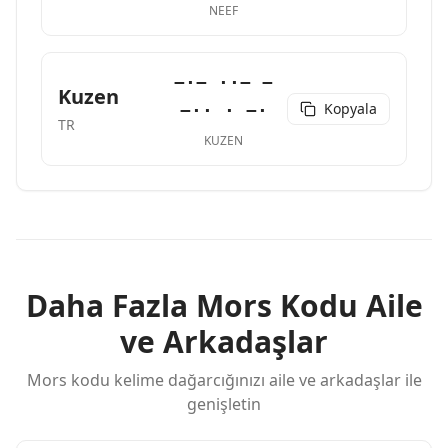
NEEF
−·− ··− −
Kuzen
Kopyala
−·· · −·
TR
KUZEN
Daha Fazla Mors Kodu Aile
ve Arkadaşlar
Mors kodu kelime dağarcığınızı aile ve arkadaşlar ile
genişletin