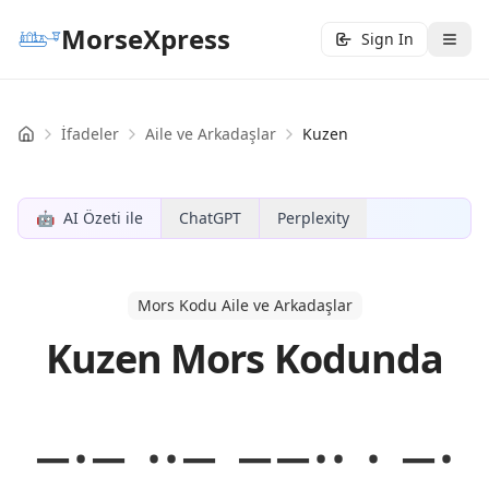
MorseXpress
Sign In
İfadeler
Aile ve Arkadaşlar
Kuzen
Home
🤖
AI Özeti ile
ChatGPT
Perplexity
Mors Kodu Aile ve Arkadaşlar
Kuzen Mors Kodunda
−·− ··− −−·· · −·