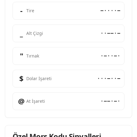
-
−····−
Tire
_
··−−·−
Alt Çizgi
"
·−··−·
Tırnak
$
···−··−
Dolar İşareti
@
·−−·−·
At İşareti
Özel Mors Kodu Sinyalleri