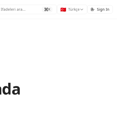
🇹🇷
İfadeleri ara...
Türkçe
Sign In
K
nda