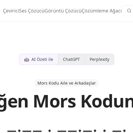
Çevirici
Ses Çözücü
Görüntü Çözücü
Çözümleme Ağacı
🤖
AI Özeti ile
ChatGPT
Perplexity
Mors Kodu Aile ve Arkadaşlar
ğen Mors Kodu
−·−− · −−·−· · −·