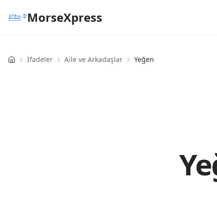
MorseXpress
İfadeler
Aile ve Arkadaşlar
Yeğen
Home
Ye