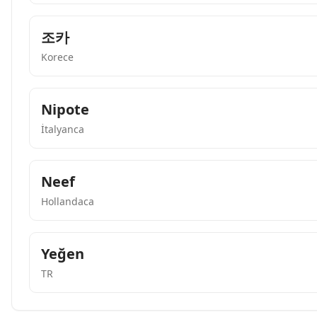
조카
Korece
Nipote
İtalyanca
Neef
Hollandaca
Yeğen
TR