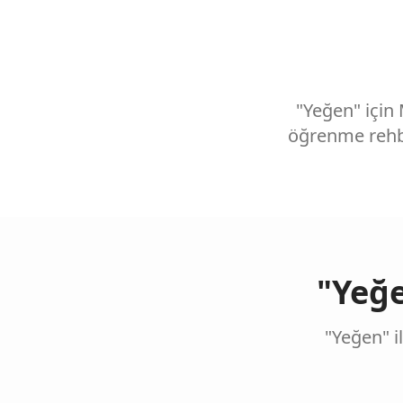
"Yeğen" için 
öğrenme rehbe
"Yeğ
"Yeğen" i