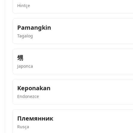
Hintçe
Pamangkin
Tagalog
甥
Japonca
Keponakan
Endonezce
Племянник
Rusça