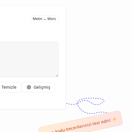
Metin → Mors
Temizle
Gelişmiş
Mors kodu becerilerinizi test edin! ⚡