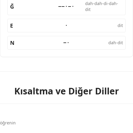
dah-dah-di-dah-
Ğ
−−·−·
dit
E
·
dit
N
−·
dah-dit
Kısaltma ve Diğer Diller
 öğrenin