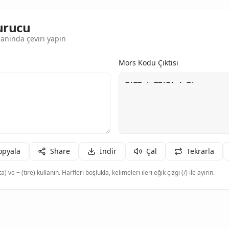
urucu
anında çeviri yapın
Mors Kodu Çıktısı
opyala
Share
İndir
Çal
Tekrarla
a) ve − (tire) kullanın. Harfleri boşlukla, kelimeleri ileri eğik çizgi (/) ile ayırın.