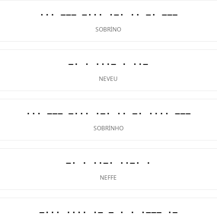
··· −−− −··· ·−· ·· −· −−−
SOBRINO
−· · ···− · ··−
NEVEU
··· −−− −··· ·−· ·· −· ···· −−−
SOBRINHO
−· · ··−· ··−· ·
NEFFE
−··· ···· ·− − · · ·−−− ·−