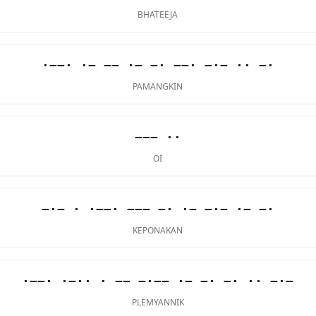
BHATEEJA
·−−· ·− −− ·− −· −−· −·− ·· −·
PAMANGKIN
−−− ··
OI
−·− · ·−−· −−− −· ·− −·− ·− −·
KEPONAKAN
·−−· ·−·· · −− −·−− ·− −· −· ·· −·−
PLEMYANNIK