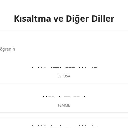
Kısaltma ve Diğer Diller
 öğrenin
· ··· ·−−· −−− ··· ·−
ESPOSA
··−· · −− −− ·
FEMME
· ··· ·−−· −−− ··· ·−