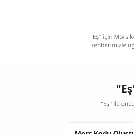
"Eş" için Mors 
rehberimizle ö
"Eş
"Eş" ile önc
Mors Kodu Oluşt