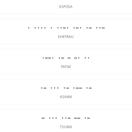
ESPOSA
· ···· · ··−· ·−· ·− ··−
EHEFRAU
·−−· ·− − −· ··
PATNI
·− ··· ·− ·−− ·−
ASAWA
− ··· ··− −− ·−
TSUMA