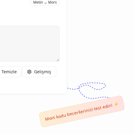
Metin → Mors
Temizle
Gelişmiş
Mors kodu becerilerinizi test edin! ⚡