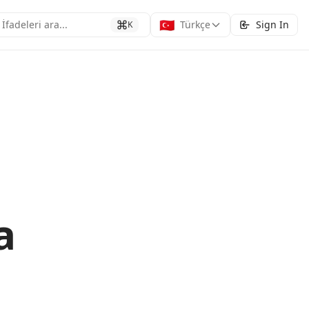
🇹🇷
İfadeleri ara...
Türkçe
Sign In
K
a