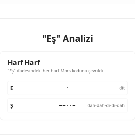
"Eş" Analizi
Harf Harf
"Eş" ifadesindeki her harf Mors koduna çevrildi
E
·
dit
Ş
−−··−
dah-dah-di-di-dah