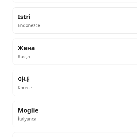
Istri
Endonezce
Жена
Rusça
아내
Korece
Moglie
İtalyanca