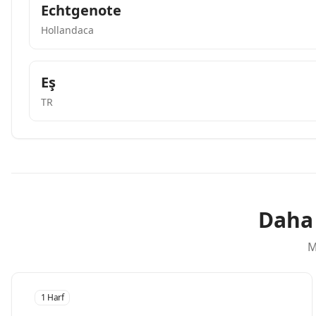
Echtgenote
Hollandaca
Eş
TR
Daha 
M
1 Harf