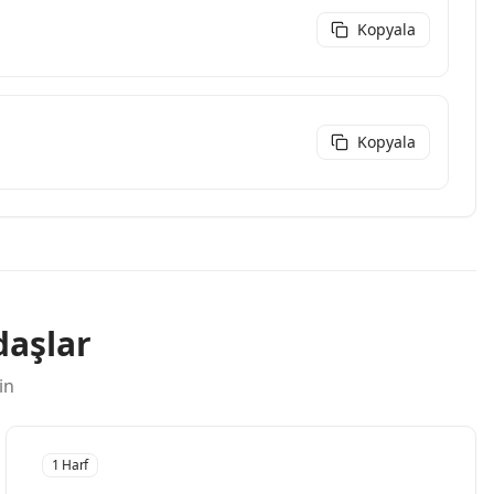
Kopyala
Kopyala
daşlar
in
1 Harf