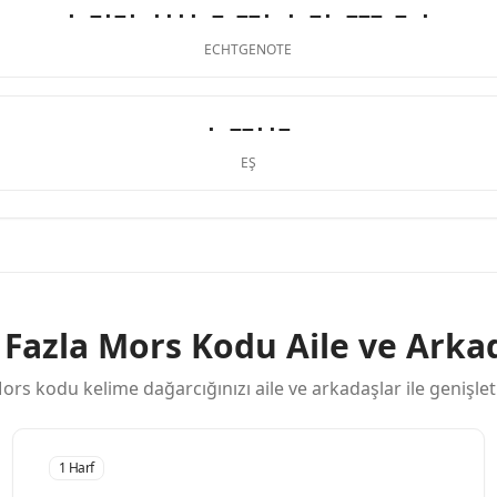
· −·−· ···· − −−· · −· −−− − ·
ECHTGENOTE
· −−··−
EŞ
Fazla Mors Kodu Aile ve Arka
ors kodu kelime dağarcığınızı aile ve arkadaşlar ile genişlet
1 Harf