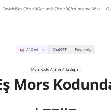
Çevirici
Ses Çözücü
Görüntü Çözücü
Çözümleme Ağacı
🤖
AI Özeti ile
ChatGPT
Perplexity
Mors Kodu Aile ve Arkadaşlar
Eş Mors Kodund
· −−··−