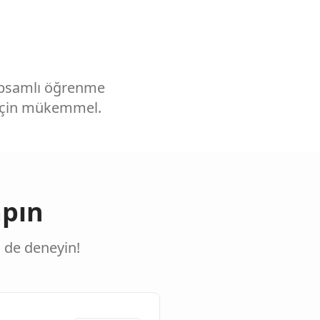
kapsamlı öğrenme
 için mükemmel.
apın
i de deneyin!