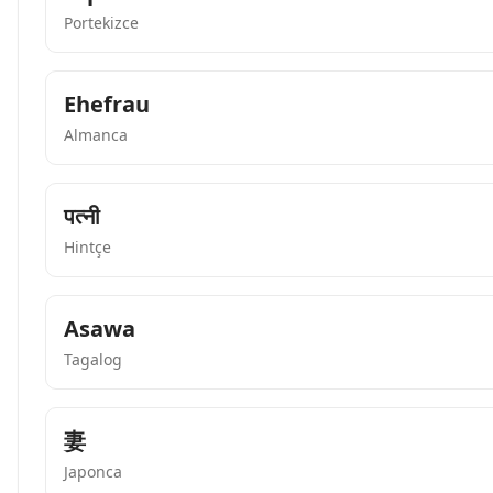
Portekizce
Ehefrau
Almanca
पत्नी
Hintçe
Asawa
Tagalog
妻
Japonca