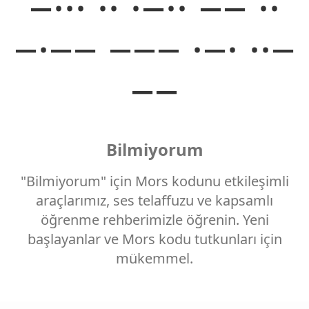
−··· ·· ·−·· −− ··
−·−− −−− ·−· ··−
−−
Bilmiyorum
"Bilmiyorum" için Mors kodunu etkileşimli
araçlarımız, ses telaffuzu ve kapsamlı
öğrenme rehberimizle öğrenin. Yeni
başlayanlar ve Mors kodu tutkunları için
mükemmel.