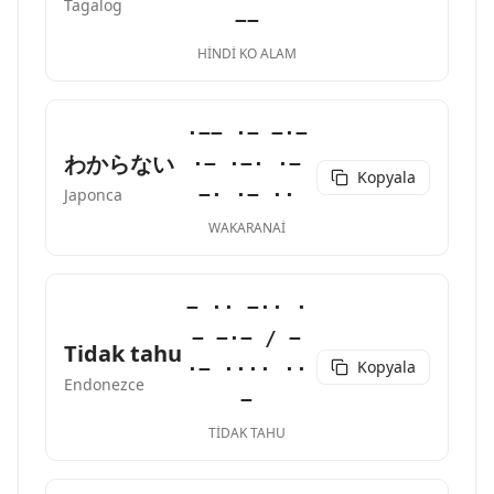
Tagalog
−−
HINDI KO ALAM
·−− ·− −·−
わからない
·− ·−· ·−
Kopyala
−· ·− ··
Japonca
WAKARANAI
− ·· −·· ·
− −·− / −
Tidak tahu
Kopyala
·− ···· ··
Endonezce
−
TIDAK TAHU