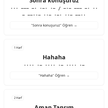
Sonra konuşuruz
··· −−− −· ·−· ·− / −·− −−− −· ··
− −−··− ··− ·−· ··− −−··
"Sonra konuşuruz" Öğren →
1 Harf
Hahaha
···· ·− ···· ·− ···· ·−
"Hahaha" Öğren →
2 Harf
Aman Tanrım