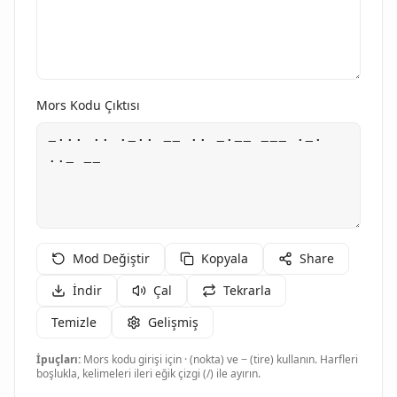
Mors Kodu Çıktısı
Mod Değiştir
Kopyala
Share
İndir
Çal
Tekrarla
Temizle
Gelişmiş
İpuçları:
Mors kodu girişi için · (nokta) ve − (tire) kullanın. Harfleri
boşlukla, kelimeleri ileri eğik çizgi (/) ile ayırın.