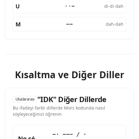
U
··−
di-di-dah
M
−−
dah-dah
Kısaltma ve Diğer Diller
"IDK" Diğer Dillerde
Uluslararası
Bu ifadeyi farklı dillerde Mors kodunda nasıl
söyleyeceğinizi öğrenin
−· −−− / ·
No sé