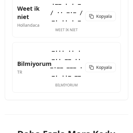
·−− · · −
Weet ik
/ ·· −·− /
niet
Kopyala
−· ·· · −
Hollandaca
WEET IK NIET
−··· ·· ·
−·· −− ··
Bilmiyorum
Kopyala
−·−− −−− ·
TR
−· ··− −−
BILMIYORUM