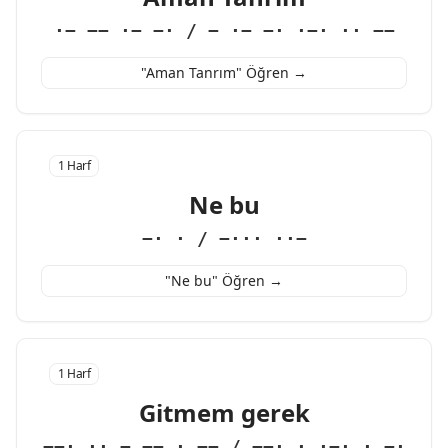
·− −− ·− −· / − ·− −· ·−· ·· −−
"Aman Tanrım" Öğren →
1 Harf
Ne bu
−· · / −··· ··−
"Ne bu" Öğren →
1 Harf
Gitmem gerek
−−· ·· − −− · −− / −−· · ·−· · −·