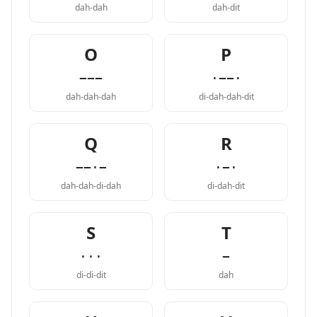
dah-dah
dah-dit
O
P
−−−
·−−·
dah-dah-dah
di-dah-dah-dit
Q
R
−−·−
·−·
dah-dah-di-dah
di-dah-dit
S
T
···
−
di-di-dit
dah