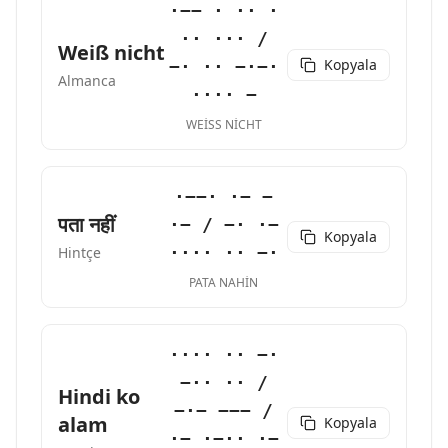
·−− · ·· ·
·· ··· /
Weiß nicht
Kopyala
−· ·· −·−·
Almanca
···· −
WEISS NICHT
·−−· ·− −
पता नहीं
·− / −· ·−
Kopyala
···· ·· −·
Hintçe
PATA NAHIN
···· ·· −·
−·· ·· /
Hindi ko
−·− −−− /
alam
Kopyala
·− ·−·· ·−