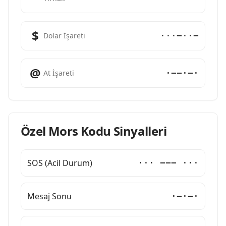
$
···−··−
Dolar İşareti
@
·−−·−·
At İşareti
Özel Mors Kodu Sinyalleri
SOS (Acil Durum)
··· −−− ···
Mesaj Sonu
·−·−·