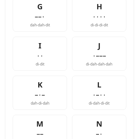
G
H
−−·
····
dah-dah-dit
di-di-di-dit
I
J
··
·−−−
di-dit
di-dah-dah-dah
K
L
−·−
·−··
dah-di-dah
di-dah-di-dit
M
N
−−
−·