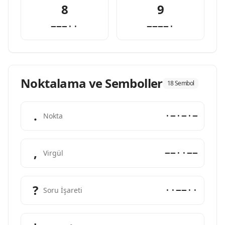
8
9
−−−··
−−−−·
Noktalama ve Semboller
18 Sembol
.
·−·−·−
Nokta
,
−−··−−
Virgül
?
··−−··
Soru İşareti