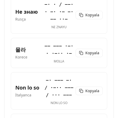
−· · / −−·
Не знаю
· −· ·− −·
Kopyala
−− ··−
Rusça
NE ZNAYU
−− −−− ·−·
몰라
Kopyala
· ·−·· ·−
Korece
MOLLA
−· −−− −·
Non lo so
/ ·−·· −−−
Kopyala
/ ··· −−−
İtalyanca
NON LO SO