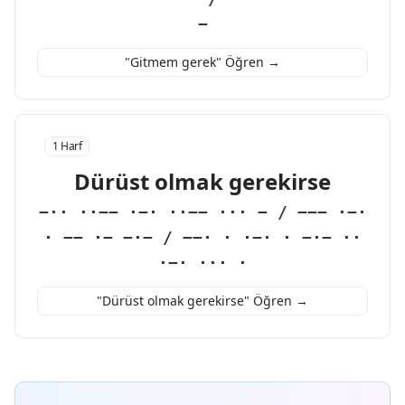
−
"Gitmem gerek" Öğren →
1 Harf
Dürüst olmak gerekirse
−·· ··−− ·−· ··−− ··· − / −−− ·−·
· −− ·− −·− / −−· · ·−· · −·− ··
·−· ··· ·
"Dürüst olmak gerekirse" Öğren →