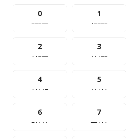
0
1
−−−−−
·−−−−
2
3
··−−−
···−−
4
5
····−
·····
6
7
−····
−−···