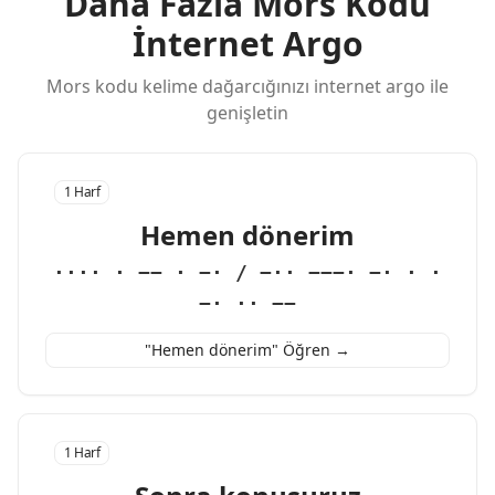
Daha Fazla Mors Kodu
İnternet Argo
Mors kodu kelime dağarcığınızı i̇nternet argo ile
genişletin
1 Harf
Hemen dönerim
···· · −− · −· / −·· −−−· −· · ·
−· ·· −−
"Hemen dönerim" Öğren →
1 Harf