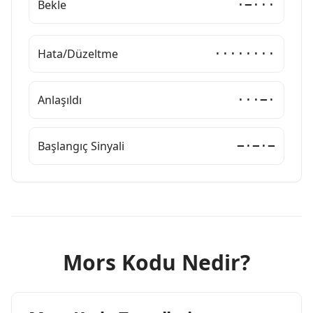
Bekle
·−···
Hata/Düzeltme
········
Anlaşıldı
···−·
Başlangıç Sinyali
−·−·−
Mors Kodu Nedir?