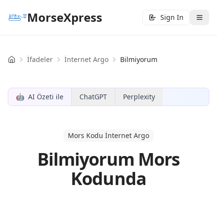
MorseXpress
Sign In
İfadeler
İnternet Argo
Bilmiyorum
Home
🤖
AI Özeti ile
ChatGPT
Perplexity
Mors Kodu İnternet Argo
Bilmiyorum Mors
Kodunda