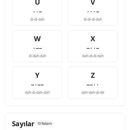
U
V
··−
···−
di-di-dah
di-di-di-dah
W
X
·−−
−··−
di-dah-dah
dah-di-di-dah
Y
Z
−·−−
−−··
dah-di-dah-dah
dah-dah-di-dit
Sayılar
10 Rakam