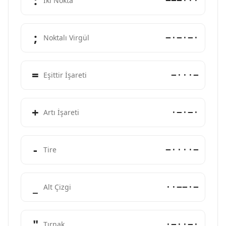
:
−−−···
İki Nokta
;
−·−·−·
Noktalı Virgül
=
−···−
Eşittir İşareti
+
·−·−·
Artı İşareti
-
−····−
Tire
_
··−−·−
Alt Çizgi
"
·−··−·
Tırnak