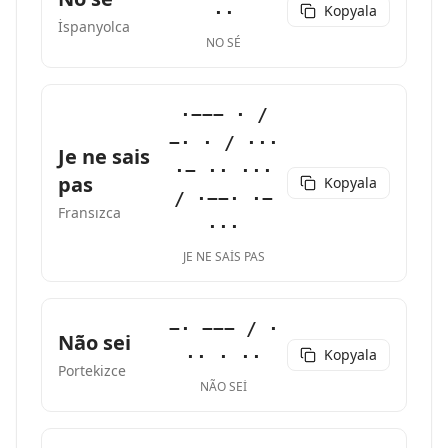
Kopyala
··
İspanyolca
NO SÉ
·−−− · /
−· · / ···
Je ne sais
·− ·· ···
pas
Kopyala
/ ·−−· ·−
Fransızca
···
JE NE SAIS PAS
−· −−− / ·
Não sei
Kopyala
·· · ··
Portekizce
NÃO SEI