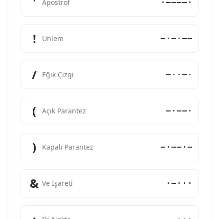
'
·−−−−·
Apostrof
!
−·−·−−
Ünlem
/
−··−·
Eğik Çizgi
(
−·−−·
Açık Parantez
)
−·−−·−
Kapalı Parantez
&
·−···
Ve İşareti