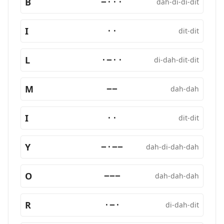
B
−···
dah-di-di-dit
I
··
dit-dit
L
·−··
di-dah-dit-dit
M
−−
dah-dah
I
··
dit-dit
Y
−·−−
dah-di-dah-dah
O
−−−
dah-dah-dah
R
·−·
di-dah-dit