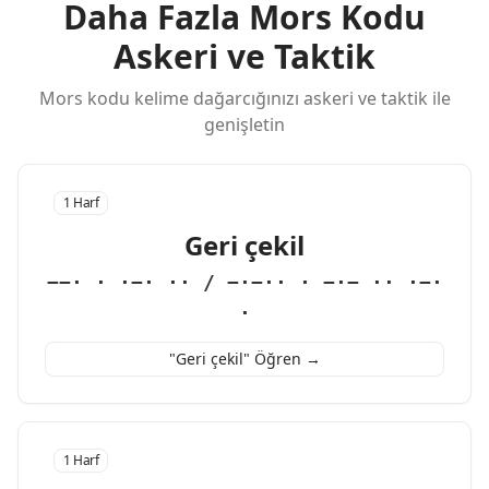
Daha Fazla Mors Kodu
Askeri ve Taktik
Mors kodu kelime dağarcığınızı askeri ve taktik ile
genişletin
1 Harf
Geri çekil
−−· · ·−· ·· / −·−·· · −·− ·· ·−·
·
"Geri çekil" Öğren →
1 Harf