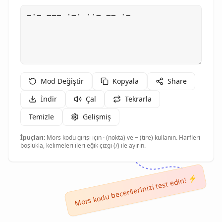
Mod Değiştir
Kopyala
Share
İndir
Çal
Tekrarla
Temizle
Gelişmiş
İpuçları:
Mors kodu girişi için · (nokta) ve − (tire) kullanın. Harfleri
boşlukla, kelimeleri ileri eğik çizgi (/) ile ayırın.
Mors kodu becerilerinizi test edin! ⚡