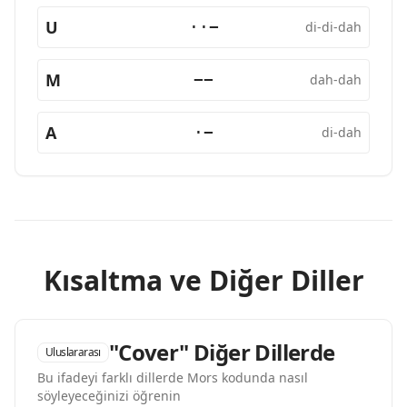
U
··−
di-di-dah
M
−−
dah-dah
A
·−
di-dah
Kısaltma ve Diğer Diller
"Cover" Diğer Dillerde
Uluslararası
Bu ifadeyi farklı dillerde Mors kodunda nasıl
söyleyeceğinizi öğrenin