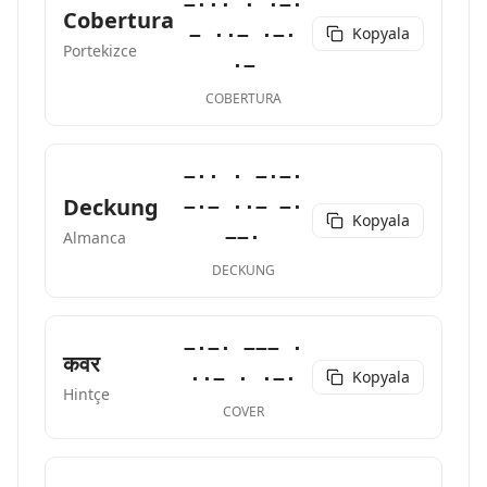
−··· · ·−·
Cobertura
Kopyala
− ··− ·−·
Portekizce
·−
COBERTURA
−·· · −·−·
Deckung
−·− ··− −·
Kopyala
−−·
Almanca
DECKUNG
−·−· −−− ·
कवर
Kopyala
··− · ·−·
Hintçe
COVER