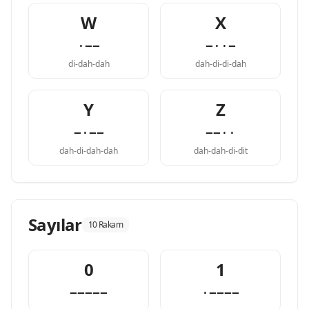
W
X
·−−
−··−
di-dah-dah
dah-di-di-dah
Y
Z
−·−−
−−··
dah-di-dah-dah
dah-dah-di-dit
Sayılar
10 Rakam
0
1
−−−−−
·−−−−