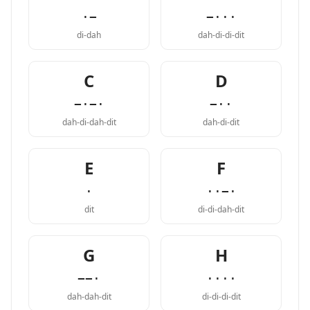
·−
−···
di-dah
dah-di-di-dit
C
D
−·−·
−··
dah-di-dah-dit
dah-di-dit
E
F
·
··−·
dit
di-di-dah-dit
G
H
−−·
····
dah-dah-dit
di-di-di-dit