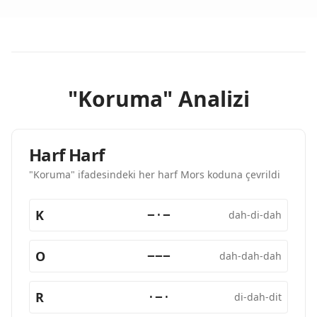
"Koruma" Analizi
Harf Harf
"Koruma" ifadesindeki her harf Mors koduna çevrildi
K
−·−
dah-di-dah
O
−−−
dah-dah-dah
R
·−·
di-dah-dit