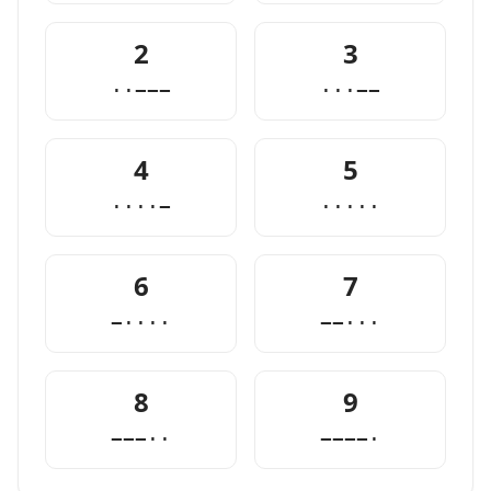
2
3
··−−−
···−−
4
5
····−
·····
6
7
−····
−−···
8
9
−−−··
−−−−·