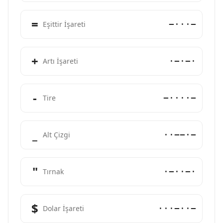
=
−···−
Eşittir İşareti
+
·−·−·
Artı İşareti
-
−····−
Tire
_
··−−·−
Alt Çizgi
"
·−··−·
Tırnak
$
···−··−
Dolar İşareti