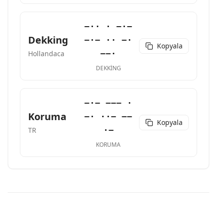
−·· · −·−
Dekking
−·− ·· −·
Kopyala
−−·
Hollandaca
DEKKING
−·− −−− ·
Koruma
−· ··− −−
Kopyala
·−
TR
KORUMA