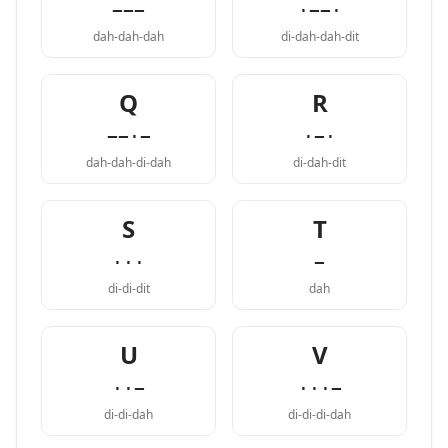
−−−
·−−·
dah-dah-dah
di-dah-dah-dit
Q
R
−−·−
·−·
dah-dah-di-dah
di-dah-dit
S
T
···
−
di-di-dit
dah
U
V
··−
···−
di-di-dah
di-di-di-dah