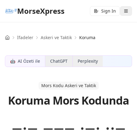
MorseXpress
Sign In
İfadeler
Askeri ve Taktik
Koruma
Home
🤖
AI Özeti ile
ChatGPT
Perplexity
Mors Kodu Askeri ve Taktik
Koruma Mors Kodunda
−·− −−− ·−· ··−