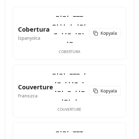
−·−· −−−
−··· · ·−·
Cobertura
Kopyala
− ··− ·−·
İspanyolca
·−
COBERTURA
−·−· −−− ·
·− ···− ·
Couverture
Kopyala
·−· − ··−
Fransızca
·−· ·
COUVERTURE
−·−· −−−