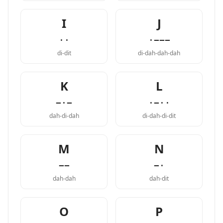
I
J
··
·−−−
di-dit
di-dah-dah-dah
K
L
−·−
·−··
dah-di-dah
di-dah-di-dit
M
N
−−
−·
dah-dah
dah-dit
O
P