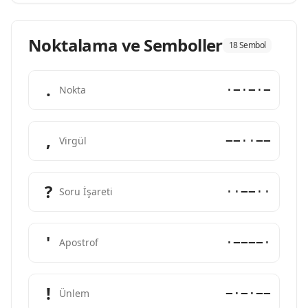
Noktalama ve Semboller
18 Sembol
.
·−·−·−
Nokta
,
−−··−−
Virgül
?
··−−··
Soru İşareti
'
·−−−−·
Apostrof
!
−·−·−−
Ünlem