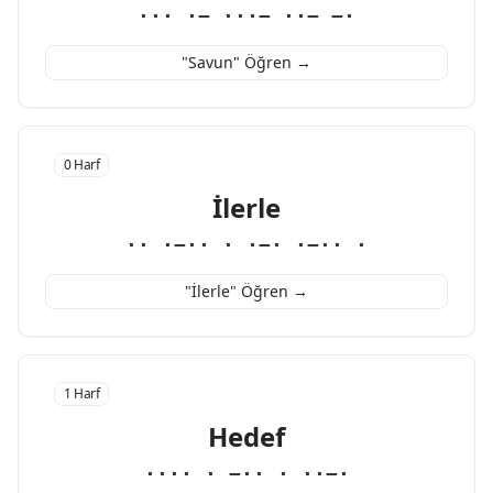
··· ·− ···− ··− −·
"Savun" Öğren →
0 Harf
İlerle
·· ·−·· · ·−· ·−·· ·
"İlerle" Öğren →
1 Harf
Hedef
···· · −·· · ··−·