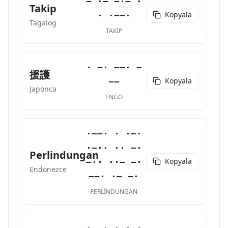
− ·− −·− ·
Takip
Kopyala
· ·−−·
Tagalog
TAKIP
· −· −−· −
援護
Kopyala
−−
Japonca
ENGO
·−−· · ·−·
·−·· ·· −·
Perlindungan
Kopyala
−·· ··− −·
Endonezce
−−· ·− −·
PERLINDUNGAN