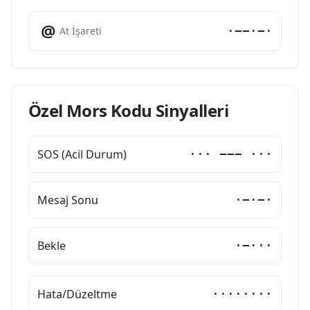
@
·−−·−·
At İşareti
Özel Mors Kodu Sinyalleri
SOS (Acil Durum)
··· −−− ···
Mesaj Sonu
·−·−·
Bekle
·−···
Hata/Düzeltme
········