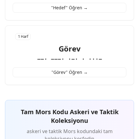
"Hedef" Öğren →
1 Harf
Görev
−−· −−−· ·−· · ···−
"Görev" Öğren →
Tam Mors Kodu Askeri ve Taktik
Koleksiyonu
askeri ve taktik Mors kodundaki tam
koleksiyonu keşfedin