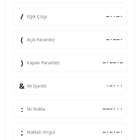
/
−··−·
Eğik Çizgi
(
−·−−·
Açık Parantez
)
−·−−·−
Kapalı Parantez
&
·−···
Ve İşareti
:
−−−···
İki Nokta
;
−·−·−·
Noktalı Virgül