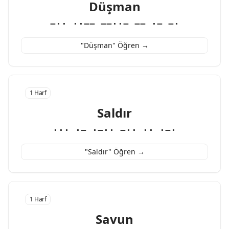
Düşman
−·· ··−− −−··− −− ·− −·
"Düşman" Öğren →
1 Harf
Saldır
··· ·− ·−·· −·· ·· ·−·
"Saldır" Öğren →
1 Harf
Savun