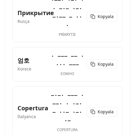
·−−· ·−· ·
· −·− ·−·
Прикрытие
Kopyala
−·−− − ··
Rusça
·
PRIKRYTIE
· −−− −− ·
엄호
Kopyala
··· −−−
Korece
EOMHO
−·−· −−− ·
−−· · ·−·
Copertura
Kopyala
− ··− ·−·
İtalyanca
·−
COPERTURA