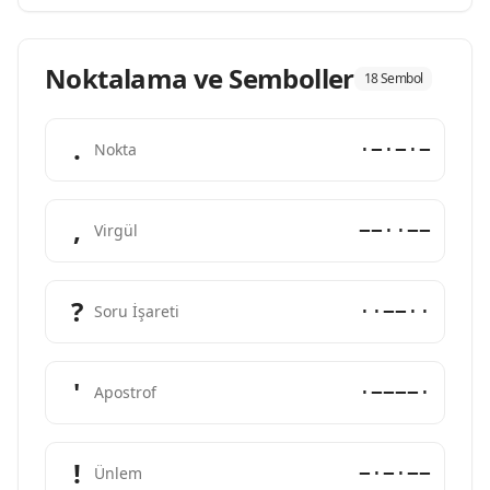
Noktalama ve Semboller
18 Sembol
.
·−·−·−
Nokta
,
−−··−−
Virgül
?
··−−··
Soru İşareti
'
·−−−−·
Apostrof
!
−·−·−−
Ünlem