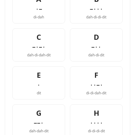
·−
−···
di-dah
dah-di-di-dit
C
D
−·−·
−··
dah-di-dah-dit
dah-di-dit
E
F
·
··−·
dit
di-di-dah-dit
G
H
−−·
····
dah-dah-dit
di-di-di-dit