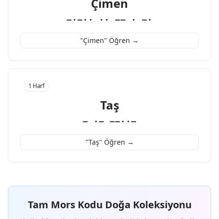
Çimen
−·−·· ·· −− · −·
"Çimen" Öğren →
1 Harf
Taş
− ·− −−··−
"Taş" Öğren →
Tam Mors Kodu Doğa Koleksiyonu