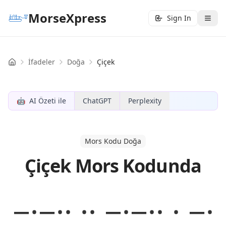
MorseXpress
Sign In
İfadeler
Doğa
Çiçek
Home
🤖
AI Özeti ile
ChatGPT
Perplexity
Mors Kodu Doğa
Çiçek Mors Kodunda
−·−·· ·· −·−·· · −·