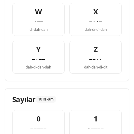
W
X
·−−
−··−
di-dah-dah
dah-di-di-dah
Y
Z
−·−−
−−··
dah-di-dah-dah
dah-dah-di-dit
Sayılar
10 Rakam
0
1
−−−−−
·−−−−