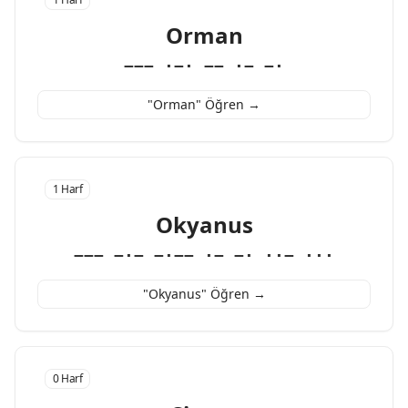
Orman
−−− ·−· −− ·− −·
"Orman" Öğren →
1 Harf
Okyanus
−−− −·− −·−− ·− −· ··− ···
"Okyanus" Öğren →
0 Harf