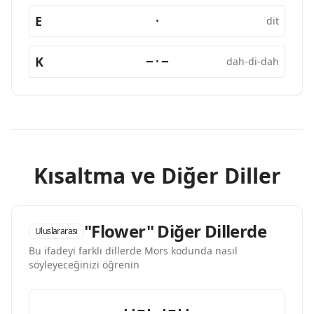
E
·
dit
K
−·−
dah-di-dah
Kısaltma ve Diğer Diller
"Flower" Diğer Dillerde
Uluslararası
Bu ifadeyi farklı dillerde Mors kodunda nasıl
söyleyeceğinizi öğrenin
··−· ·−··