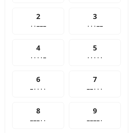
2
3
··−−−
···−−
4
5
····−
·····
6
7
−····
−−···
8
9
−−−··
−−−−·