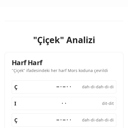
"Çiçek" Analizi
Harf Harf
"Çiçek" ifadesindeki her harf Mors koduna çevrildi
Ç
−·−··
dah-di-dah-di-di
I
··
dit-dit
Ç
−·−··
dah-di-dah-di-di