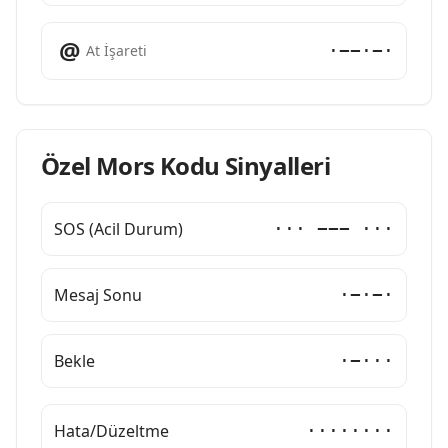
@
·−−·−·
At İşareti
Özel Mors Kodu Sinyalleri
SOS (Acil Durum)
··· −−− ···
Mesaj Sonu
·−·−·
Bekle
·−···
Hata/Düzeltme
········