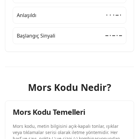
Anlaşıldı
···−·
Başlangıç Sinyali
−·−·−
Mors Kodu Nedir?
Mors Kodu Temelleri
Mors kodu, metin bilgisini açık-kapalı tonlar, ışıklar
veya tıklamalar serisi olarak iletme yöntemidir. Her
harf ve sayı, nokta (.) ve çizgi (-) kombinasyonundan