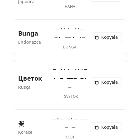
Japonca
HANA
−··· ··−
Bunga
Kopyala
−· −−· ·−
Endonezce
BUNGA
− ··· ···−
Цветок
· − −−− −·
Kopyala
−
Rusça
TSVETOK
−·− −·− −−
꽃
Kopyala
− −
Korece
KKOT