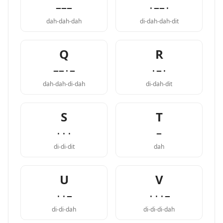
−−−
·−−·
dah-dah-dah
di-dah-dah-dit
Q
R
−−·−
·−·
dah-dah-di-dah
di-dah-dit
S
T
···
−
di-di-dit
dah
U
V
··−
···−
di-di-dah
di-di-di-dah