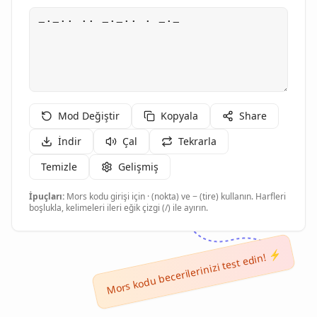
Mod Değiştir
Kopyala
Share
İndir
Çal
Tekrarla
Temizle
Gelişmiş
İpuçları:
Mors kodu girişi için · (nokta) ve − (tire) kullanın. Harfleri
boşlukla, kelimeleri ileri eğik çizgi (/) ile ayırın.
Mors kodu becerilerinizi test edin! ⚡