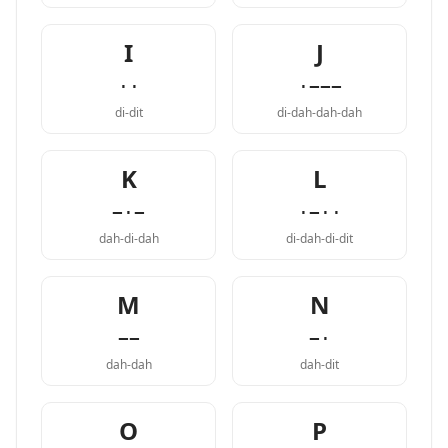
I
J
··
·−−−
di-dit
di-dah-dah-dah
K
L
−·−
·−··
dah-di-dah
di-dah-di-dit
M
N
−−
−·
dah-dah
dah-dit
O
P