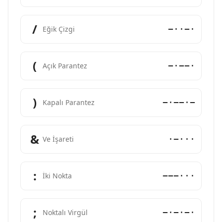
/
−··−·
Eğik Çizgi
(
−·−−·
Açık Parantez
)
−·−−·−
Kapalı Parantez
&
·−···
Ve İşareti
:
−−−···
İki Nokta
;
−·−·−·
Noktalı Virgül