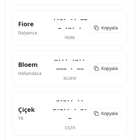
··−· ·· −−
Fiore
Kopyala
− ·−· ·
İtalyanca
FIORE
−··· ·−··
Bloem
Kopyala
−−− · −−
Hollandaca
BLOEM
−·−·· ··
Çiçek
−·−·· · −·
Kopyala
−
TR
ÇIÇEK