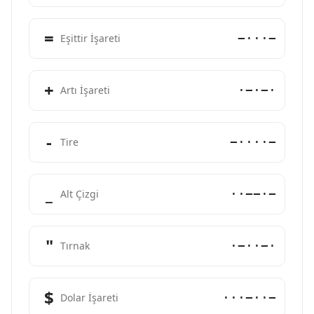
=
−···−
Eşittir İşareti
+
·−·−·
Artı İşareti
-
−····−
Tire
_
··−−·−
Alt Çizgi
"
·−··−·
Tırnak
$
···−··−
Dolar İşareti