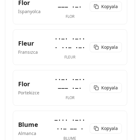
Flor
Kopyala
−−− ·−·
İspanyolca
FLOR
··−· ·−··
Fleur
Kopyala
· ··− ·−·
Fransızca
FLEUR
··−· ·−··
Flor
Kopyala
−−− ·−·
Portekizce
FLOR
−··· ·−··
Blume
Kopyala
··− −− ·
Almanca
BLUME