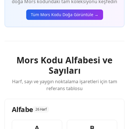
doğa Mors kodundaki tam koleksiyonu keşfedin
Tüm Mors Kodu Doğa Görüntüle →
Mors Kodu Alfabesi ve
Sayıları
Harf, sayı ve yaygın noktalama işaretleri için tam
referans tablosu
Alfabe
26 Harf
A
B