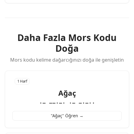
Daha Fazla Mors Kodu
Doğa
Mors kodu kelime dağarcığınızı doğa ile genişletin
1 Harf
Ağaç
·− −−·−· ·− −·−··
"Ağaç" Öğren →