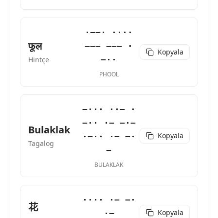
·−−· ····
फूल
−−− −−− ·
Kopyala
−··
Hintçe
PHOOL
−··· ··− ·
−·· ·− −·−
Bulaklak
Kopyala
·−·· ·− −·
Tagalog
−
BULAKLAK
···· ·− −·
花
Kopyala
·−