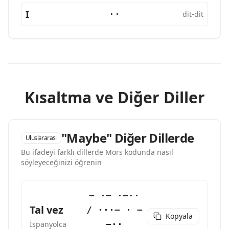
I
··
dit-dit
Kısaltma ve Diğer Diller
"Maybe" Diğer Dillerde
Uluslararası
Bu ifadeyi farklı dillerde Mors kodunda nasıl
söyleyeceğinizi öğrenin
− ·− ·−··
Tal vez
/ ···− · −
Kopyala
−··
İspanyolca