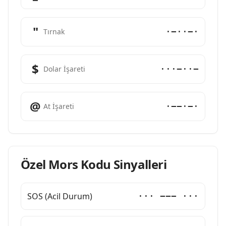
"
·−··−·
Tırnak
$
···−··−
Dolar İşareti
@
·−−·−·
At İşareti
Özel Mors Kodu Sinyalleri
SOS (Acil Durum)
··· −−− ···