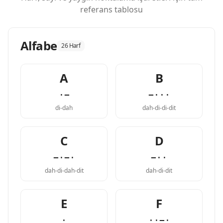
referans tablosu
Alfabe
26 Harf
A
B
·−
−···
di-dah
dah-di-di-dit
C
D
−·−·
−··
dah-di-dah-dit
dah-di-dit
E
F
·
··−·