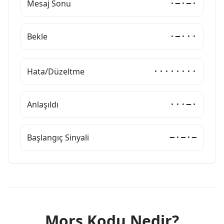
Mesaj Sonu
·−·−·
Bekle
·−···
Hata/Düzeltme
········
Anlaşıldı
···−·
Başlangıç Sinyali
−·−·−
Mors Kodu Nedir?