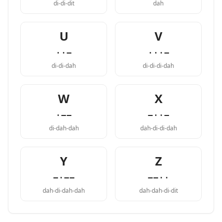
di-di-dit
dah
U
V
··−
···−
di-di-dah
di-di-di-dah
W
X
·−−
−··−
di-dah-dah
dah-di-di-dah
Y
Z
−·−−
−−··
dah-di-dah-dah
dah-dah-di-dit