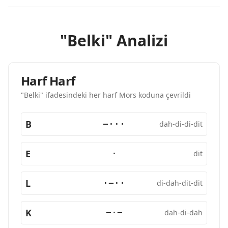
"Belki" Analizi
Harf Harf
"Belki" ifadesindeki her harf Mors koduna çevrildi
B
−···
dah-di-di-dit
E
·
dit
L
·−··
di-dah-dit-dit
K
−·−
dah-di-dah