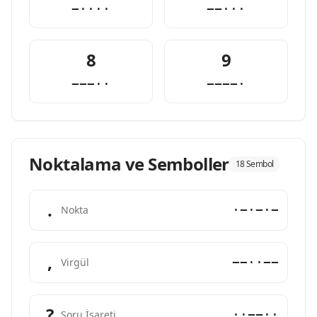
−····
−−···
8
9
−−−··
−−−−·
Noktalama ve Semboller
18 Sembol
.
·−·−·−
Nokta
,
−−··−−
Virgül
?
··−−··
Soru İşareti