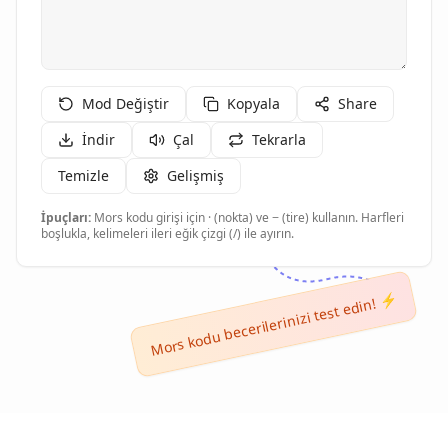
Mod Değiştir
Kopyala
Share
İndir
Çal
Tekrarla
Temizle
Gelişmiş
İpuçları:
Mors kodu girişi için · (nokta) ve − (tire) kullanın. Harfleri
boşlukla, kelimeleri ileri eğik çizgi (/) ile ayırın.
Mors kodu becerilerinizi test edin! ⚡