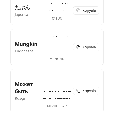
− ·− −···
たぶん
Kopyala
··− −·
Japonca
TABUN
−− ··− −·
Mungkin
−−· −·− ··
Kopyala
−·
Endonezce
MUNGKIN
−− −−− −−·
Может
· ···· · −
быть
Kopyala
/ −··· −·−
− − ·−−−−·
Rusça
MOZHET BYT'