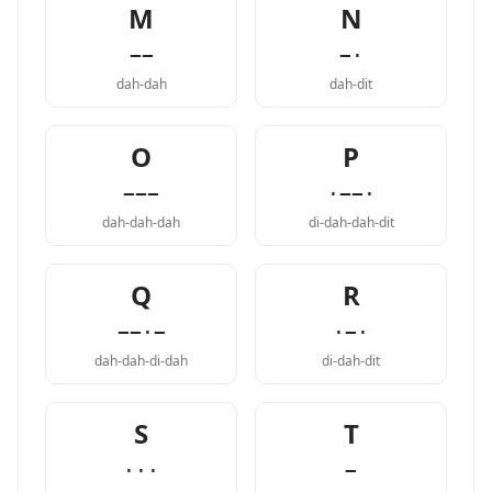
M
N
−−
−·
dah-dah
dah-dit
O
P
−−−
·−−·
dah-dah-dah
di-dah-dah-dit
Q
R
−−·−
·−·
dah-dah-di-dah
di-dah-dit
S
T
···
−