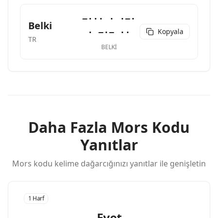
−··· · ·−·
Belki
Kopyala
· −·− ··
TR
BELKI
Daha Fazla Mors Kodu
Yanıtlar
Mors kodu kelime dağarcığınızı yanıtlar ile genişletin
1 Harf
Evet