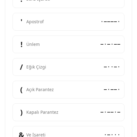
'
·−−−−·
Apostrof
!
−·−·−−
Ünlem
/
−··−·
Eğik Çizgi
(
−·−−·
Açık Parantez
)
−·−−·−
Kapalı Parantez
&
·−···
Ve İşareti