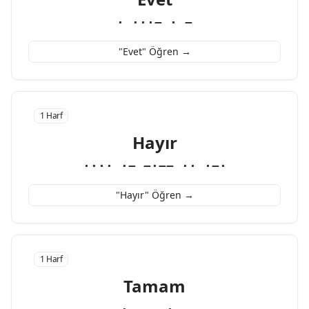
· ···− · −
"Evet" Öğren →
1 Harf
Hayır
···· ·− −·−− ·· ·−·
"Hayır" Öğren →
1 Harf
Tamam