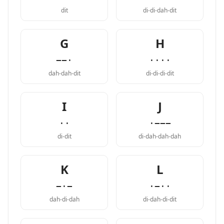
dit
di-di-dah-dit
G
H
−−·
····
dah-dah-dit
di-di-di-dit
I
J
··
·−−−
di-dit
di-dah-dah-dah
K
L
−·−
·−··
dah-di-dah
di-dah-di-dit