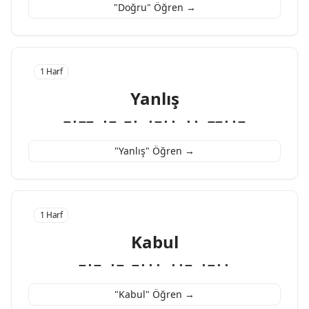
"Doğru" Öğren →
1 Harf
Yanlış
−·−− ·− −· ·−·· ·· −−··−
"Yanlış" Öğren →
1 Harf
Kabul
−·− ·− −··· ··− ·−··
"Kabul" Öğren →