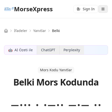
MorseXpress
Sign In
İfadeler
Yanıtlar
Belki
Home
🤖
AI Özeti ile
ChatGPT
Perplexity
Mors Kodu Yanıtlar
Belki Mors Kodunda
−··· · ·−·· −·− ··