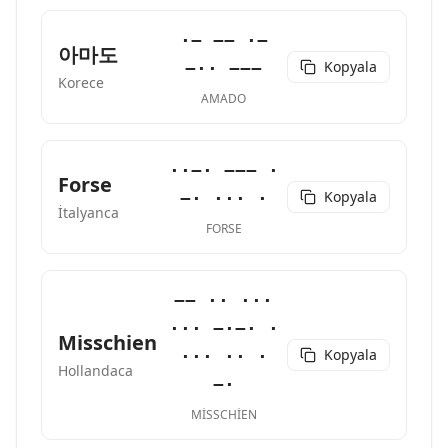
·− −− ·−
아마도
Kopyala
−·· −−−
Korece
AMADO
··−· −−− ·
Forse
Kopyala
−· ··· ·
İtalyanca
FORSE
−− ·· ···
··· −·−· ·
Misschien
Kopyala
··· ·· ·
Hollandaca
−·
MISSCHIEN