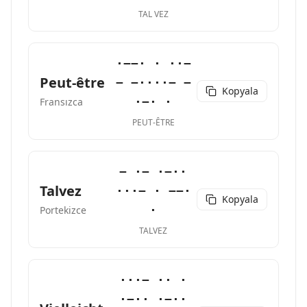
TAL VEZ
·−−· · ··−
Peut-être
− −····− −
Kopyala
·−· ·
Fransızca
PEUT-ÊTRE
− ·− ·−··
Talvez
···− · −−·
Kopyala
·
Portekizce
TALVEZ
···− ·· ·
·−·· ·−··