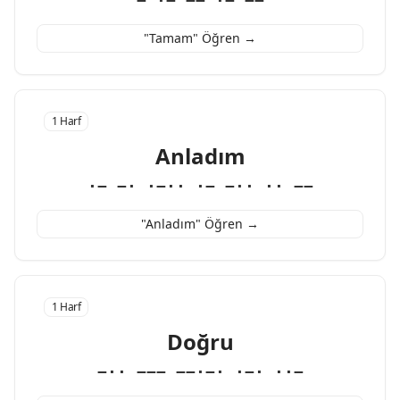
− ·− −− ·− −−
"Tamam" Öğren →
1 Harf
Anladım
·− −· ·−·· ·− −·· ·· −−
"Anladım" Öğren →
1 Harf
Doğru
−·· −−− −−·−· ·−· ··−