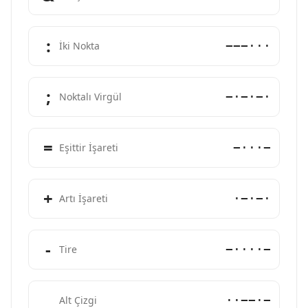
:
−−−···
İki Nokta
;
−·−·−·
Noktalı Virgül
=
−···−
Eşittir İşareti
+
·−·−·
Artı İşareti
-
−····−
Tire
_
··−−·−
Alt Çizgi