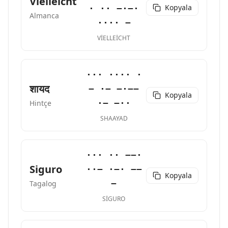
Vielleicht
Kopyala
· ·· −·−·
Almanca
···· −
VIELLEICHT
··· ···· ·
शायद
− ·− −·−−
Kopyala
·− −··
Hintçe
SHAAYAD
··· ·· −−·
Siguro
··− ·−· −−
Kopyala
−
Tagalog
SIGURO