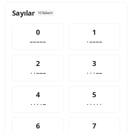
Sayılar
10 Rakam
0
1
−−−−−
·−−−−
2
3
··−−−
···−−
4
5
····−
·····
6
7