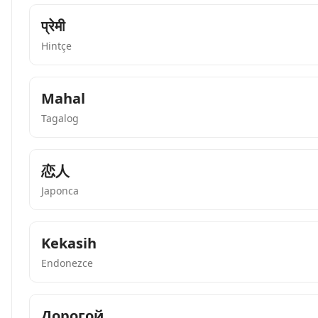
प्रेमी
Hintçe
Mahal
Tagalog
恋人
Japonca
Kekasih
Endonezce
Дорогой