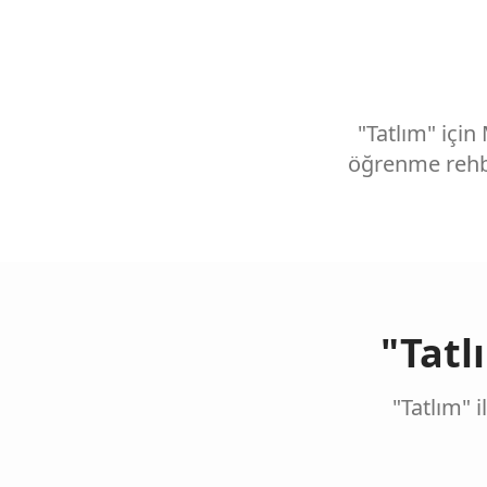
"Tatlım" için
öğrenme rehbe
"Tatl
"Tatlım" i