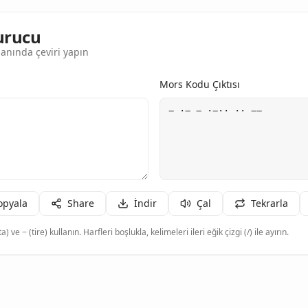
urucu
anında çeviri yapın
Mors Kodu Çıktısı
opyala
Share
İndir
Çal
Tekrarla
a) ve − (tire) kullanın. Harfleri boşlukla, kelimeleri ileri eğik çizgi (/) ile ayırın.