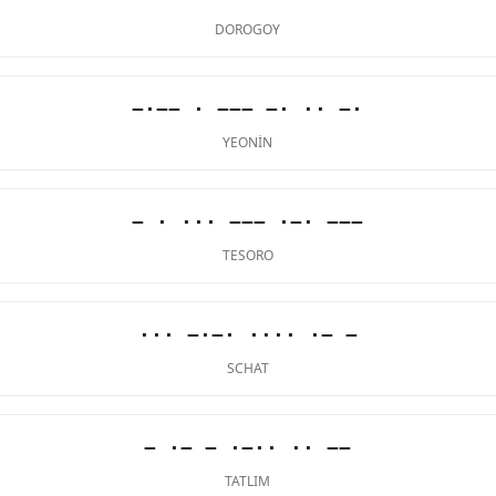
DOROGOY
−·−− · −−− −· ·· −·
YEONIN
− · ··· −−− ·−· −−−
TESORO
··· −·−· ···· ·− −
SCHAT
− ·− − ·−·· ·· −−
TATLIM