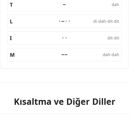
T
−
dah
L
·−··
di-dah-dit-dit
I
··
dit-dit
M
−−
dah-dah
Kısaltma ve Diğer Diller