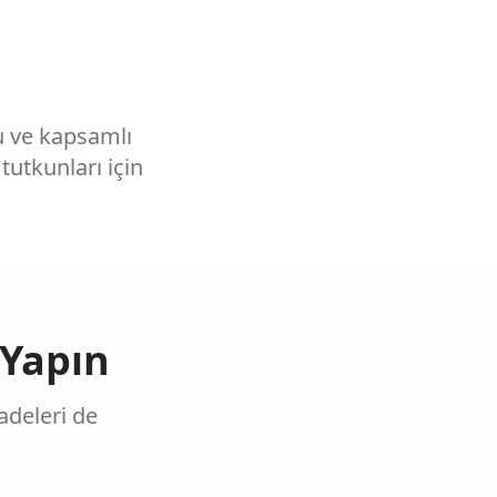
zu ve kapsamlı
utkunları için
 Yapın
fadeleri de