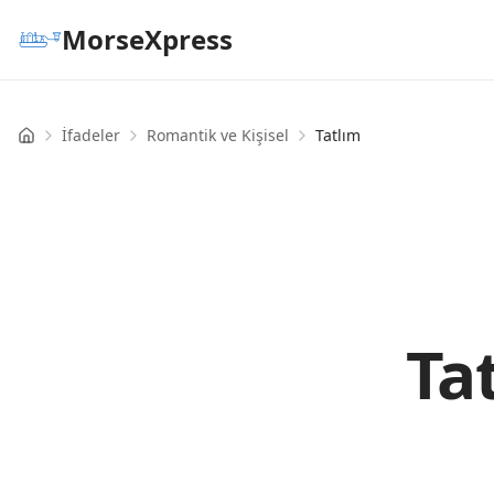
MorseXpress
İfadeler
Romantik ve Kişisel
Tatlım
Home
Ta