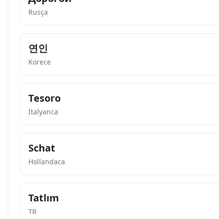
Rusça
연인
Korece
Tesoro
İtalyanca
Schat
Hollandaca
Tatlım
TR