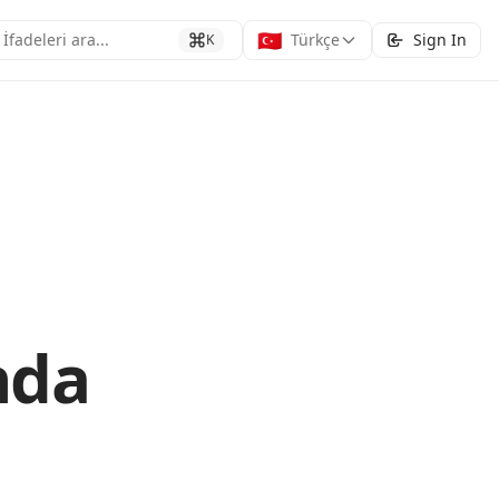
🇹🇷
İfadeleri ara...
Türkçe
Sign In
K
nda