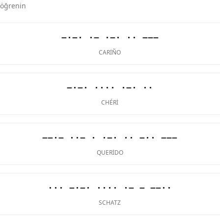
 öğrenin
−·−· ·− ·−· ·· −−−
CARIÑO
−·−· ···· ·−· ··
CHÉRI
−−·− ··− · ·−· ·· −·· −−−
QUERIDO
··· −·−· ···· ·− − −−··
SCHATZ