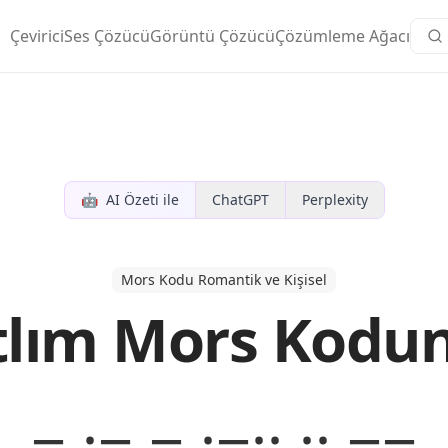
Çevirici
Ses Çözücü
Görüntü Çözücü
Çözümleme Ağacı
🤖
AI Özeti ile
ChatGPT
Perplexity
Mors Kodu Romantik ve Kişisel
tlım Mors Kodu
− ·− − ·−·· ·· −−