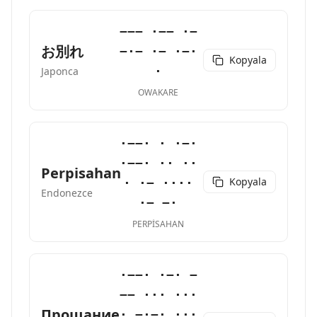
−−− ·−− ·−
お別れ
−·− ·− ·−·
Kopyala
·
Japonca
OWAKARE
·−−· · ·−·
·−−· ·· ··
Perpisahan
Kopyala
· ·− ····
Endonezce
·− −·
PERPISAHAN
·−−· ·−· −
−− ··· ···
Прощание
· −·−· ···