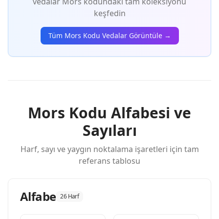
vedalar Mors kodundaki tam koleksiyonu
keşfedin
Tüm Mors Kodu Vedalar Görüntüle →
Mors Kodu Alfabesi ve
Sayıları
Harf, sayı ve yaygın noktalama işaretleri için tam
referans tablosu
Alfabe
26 Harf