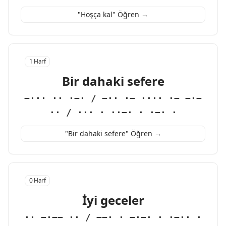
"Hoşça kal" Öğren →
1 Harf
Bir dahaki sefere
−··· ·· ·−· / −·· ·− ···· ·− −·−
·· / ··· · ··−· · ·−· ·
"Bir dahaki sefere" Öğren →
0 Harf
İyi geceler
·· −·−− ·· / −−· · −·−· · ·−·· ·