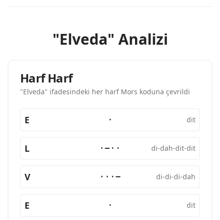
"Elveda" Analizi
Harf Harf
"Elveda" ifadesindeki her harf Mors koduna çevrildi
E
·
dit
L
·−··
di-dah-dit-dit
V
···−
di-di-di-dah
E
·
dit