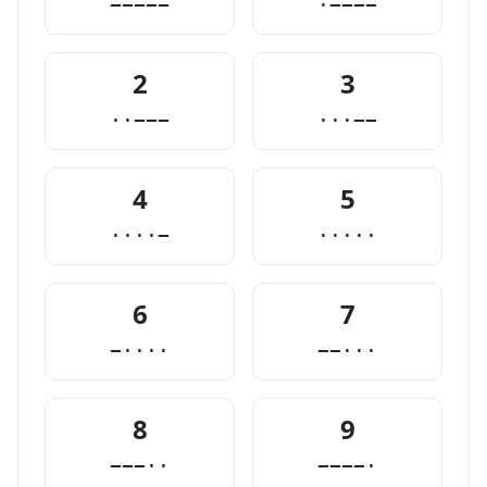
−−−−−
·−−−−
2
3
··−−−
···−−
4
5
····−
·····
6
7
−····
−−···
8
9
−−−··
−−−−·