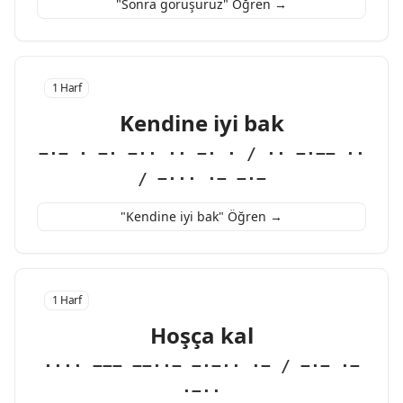
"Sonra görüşürüz" Öğren →
1 Harf
Kendine iyi bak
−·− · −· −·· ·· −· · / ·· −·−− ··
/ −··· ·− −·−
"Kendine iyi bak" Öğren →
1 Harf
Hoşça kal
···· −−− −−··− −·−·· ·− / −·− ·−
·−··