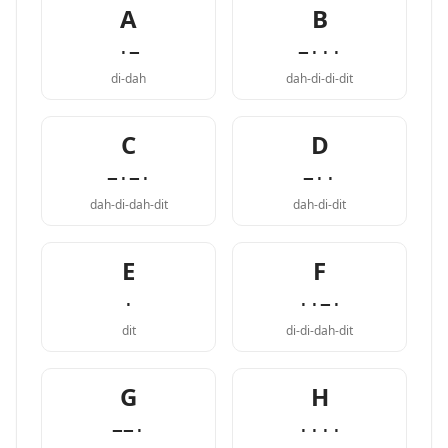
A
B
·−
−···
di-dah
dah-di-di-dit
C
D
−·−·
−··
dah-di-dah-dit
dah-di-dit
E
F
·
··−·
dit
di-di-dah-dit
G
H
−−·
····