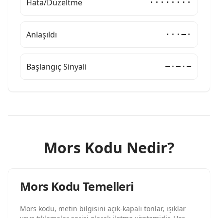
Hata/Düzeltme
········
Anlaşıldı
···−·
Başlangıç Sinyali
−·−·−
Mors Kodu Nedir?
Mors Kodu Temelleri
Mors kodu, metin bilgisini açık-kapalı tonlar, ışıklar