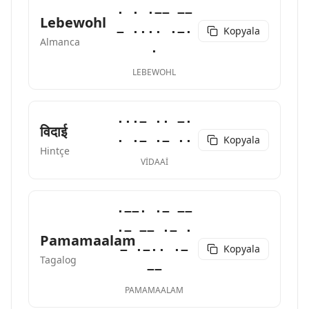
· · ·−− −−
Lebewohl
Kopyala
− ···· ·−·
Almanca
·
LEBEWOHL
···− ·· −·
विदाई
Kopyala
· ·− ·− ··
Hintçe
VIDAAI
·−−· ·− −−
·− −− ·− ·
Pamamaalam
Kopyala
− ·−·· ·−
Tagalog
−−
PAMAMAALAM