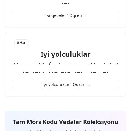
·−·
"İyi geceler" Öğren →
0 Harf
İyi yolculuklar
·· −·−− ·· / −·−− −−− ·−·· −·−· ·
·− ·−·· ··− −·− ·−·· ·− ·−·
"İyi yolculuklar" Öğren →
Tam Mors Kodu Vedalar Koleksiyonu