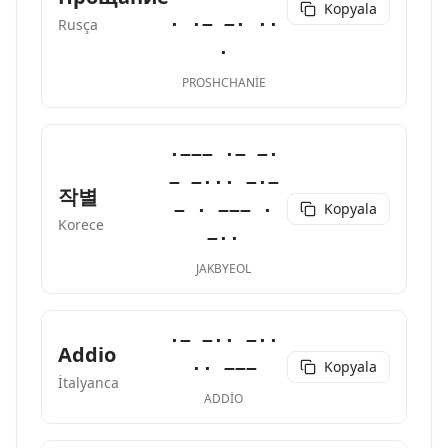
Kopyala
· ·− −· ··
Rusça
·
PROSHCHANIE
·−−− ·− −·
− −··· −·−
작별
Kopyala
− · −−− ·
Korece
−··
JAKBYEOL
·− −·· −··
Addio
Kopyala
·· −−−
İtalyanca
ADDIO