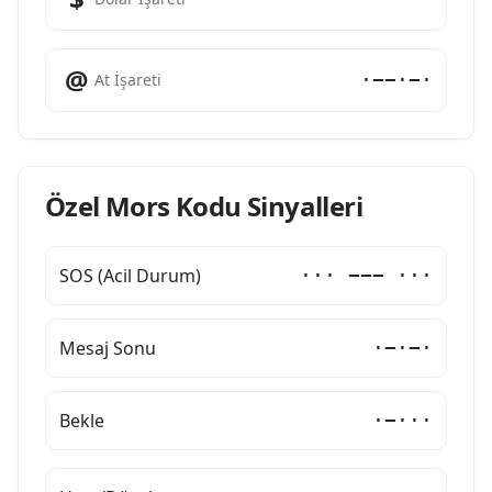
@
·−−·−·
At İşareti
Özel Mors Kodu Sinyalleri
SOS (Acil Durum)
··· −−− ···
Mesaj Sonu
·−·−·
Bekle
·−···