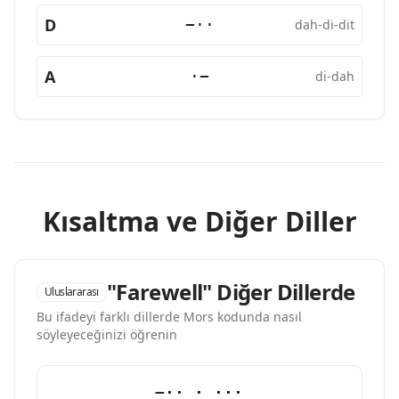
D
−··
dah-di-dit
A
·−
di-dah
Kısaltma ve Diğer Diller
"Farewell" Diğer Dillerde
Uluslararası
Bu ifadeyi farklı dillerde Mors kodunda nasıl
söyleyeceğinizi öğrenin
−·· · ···