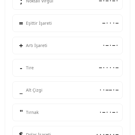
;
−·−·−·
Noktalı Virgül
=
−···−
Eşittir İşareti
+
·−·−·
Artı İşareti
-
−····−
Tire
_
··−−·−
Alt Çizgi
"
·−··−·
Tırnak
$
···−··−
Dolar İşareti