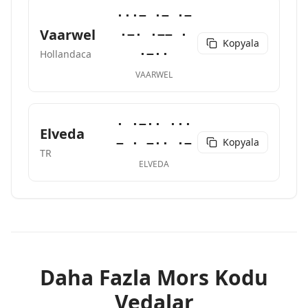
···− ·− ·−
Vaarwel
·−· ·−− ·
Kopyala
·−··
Hollandaca
VAARWEL
· ·−·· ···
Elveda
Kopyala
− · −·· ·−
TR
ELVEDA
Daha Fazla Mors Kodu
Vedalar