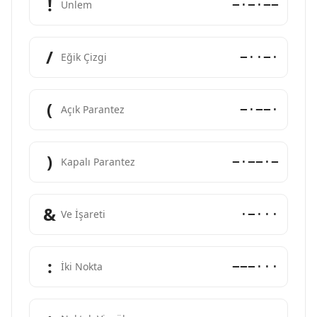
!
−·−·−−
Ünlem
/
−··−·
Eğik Çizgi
(
−·−−·
Açık Parantez
)
−·−−·−
Kapalı Parantez
&
·−···
Ve İşareti
:
−−−···
İki Nokta