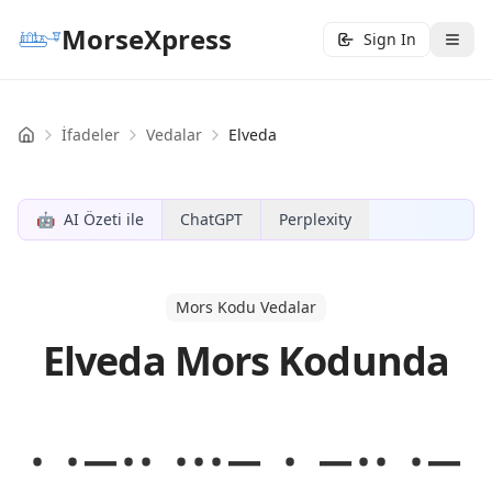
MorseXpress
Sign In
İfadeler
Vedalar
Elveda
Home
🤖
AI Özeti ile
ChatGPT
Perplexity
Mors Kodu Vedalar
Elveda Mors Kodunda
· ·−·· ···− · −·· ·−