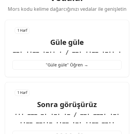
Mors kodu kelime dağarcığınızı vedalar ile genişletin
1 Harf
Güle güle
−−· ··−− ·−·· · / −−· ··−− ·−·· ·
"Güle güle" Öğren →
1 Harf
Sonra görüşürüz
··· −−− −· ·−· ·− / −−· −−−· ·−·
··−− −−··− ··−− ·−· ··−− −−··