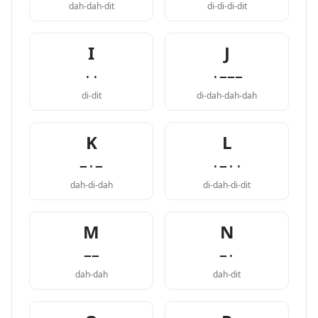
dah-dah-dit
di-di-di-dit
I
J
··
·−−−
di-dit
di-dah-dah-dah
K
L
−·−
·−··
dah-di-dah
di-dah-di-dit
M
N
−−
−·
dah-dah
dah-dit