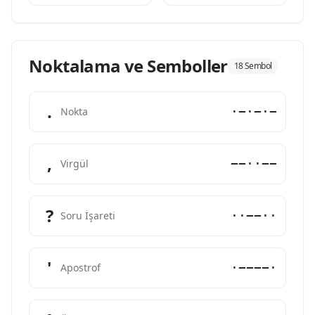
Noktalama ve Semboller
18 Sembol
.
·−·−·−
Nokta
,
−−··−−
Virgül
?
··−−··
Soru İşareti
'
·−−−−·
Apostrof