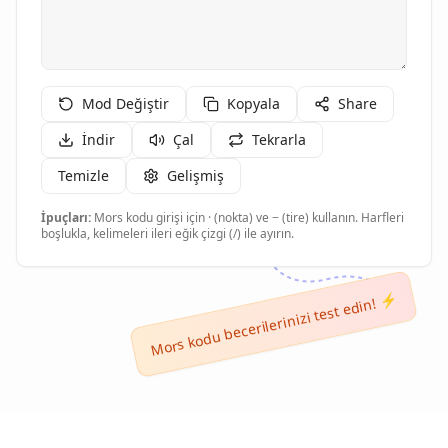
Mod Değiştir
Kopyala
Share
İndir
Çal
Tekrarla
Temizle
Gelişmiş
İpuçları:
Mors kodu girişi için · (nokta) ve − (tire) kullanın. Harfleri
boşlukla, kelimeleri ileri eğik çizgi (/) ile ayırın.
Mors kodu becerilerinizi test edin! ⚡