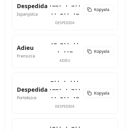
Despedida
·−−· · −··
Kopyala
·· −·· ·−
İspanyolca
DESPEDIDA
·− −·· ··
Adieu
Kopyala
· ··−
Fransızca
ADIEU
−·· · ···
Despedida
·−−· · −··
Kopyala
·· −·· ·−
Portekizce
DESPEDIDA
·−·· · −··