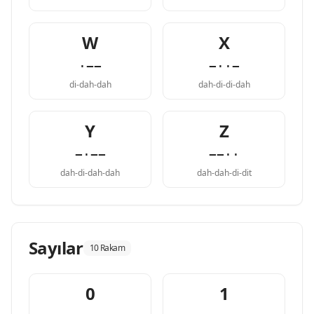
W
X
·−−
−··−
di-dah-dah
dah-di-di-dah
Y
Z
−·−−
−−··
dah-di-dah-dah
dah-dah-di-dit
Sayılar
10 Rakam
0
1