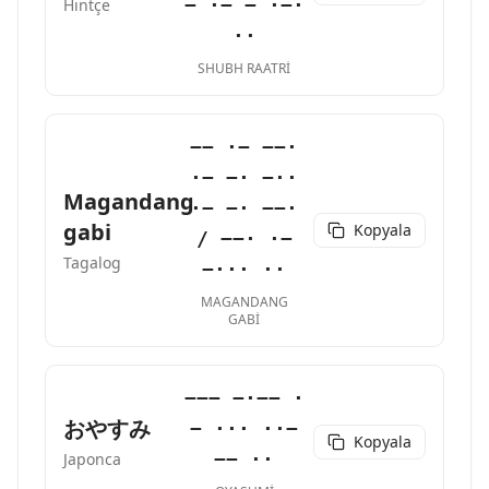
− ·− − ·−·
Hintçe
··
SHUBH RAATRI
−− ·− −−·
·− −· −··
Magandang
·− −· −−·
gabi
Kopyala
/ −−· ·−
Tagalog
−··· ··
MAGANDANG
GABI
−−− −·−− ·
おやすみ
− ··· ··−
Kopyala
−− ··
Japonca