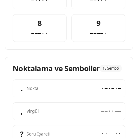
−····
−−···
8
9
−−−··
−−−−·
Noktalama ve Semboller
18 Sembol
.
·−·−·−
Nokta
,
−−··−−
Virgül
?
··−−··
Soru İşareti