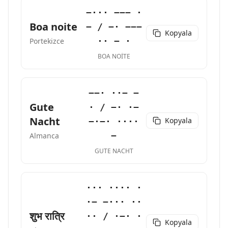
−··· −−− ·
Boa noite
− / −· −−−
Kopyala
·· − ·
Portekizce
BOA NOITE
−−· ··− −
Gute
· / −· ·−
Nacht
Kopyala
−·−· ····
−
Almanca
GUTE NACHT
··· ···· ·
·− −··· ··
शुभ रात्रि
·· / ·−· ·
Kopyala