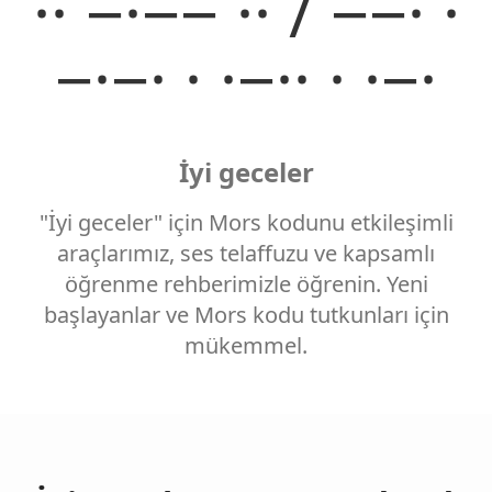
·· −·−− ·· / −−· ·
−·−· · ·−·· · ·−·
İyi geceler
"İyi geceler" için Mors kodunu etkileşimli
araçlarımız, ses telaffuzu ve kapsamlı
öğrenme rehberimizle öğrenin. Yeni
başlayanlar ve Mors kodu tutkunları için
mükemmel.