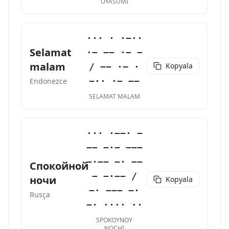
OYASUMI
··· · ·−··
Selamat
·− −− ·− −
malam
Kopyala
/ −− ·− ·
−·· ·− −−
Endonezce
SELAMAT MALAM
··· ·−−· −
−− −·− −−−
−·−− −· −−
Спокойной
− −·−− /
ночи
Kopyala
−· −−− −·
Rusça
−· ···· ··
SPOKOYNOY
NOCHI