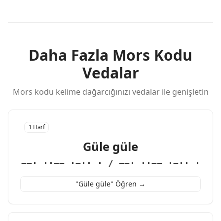
Daha Fazla Mors Kodu
Vedalar
Mors kodu kelime dağarcığınızı vedalar ile genişletin
1 Harf
Güle güle
−−· ··−− ·−·· · / −−· ··−− ·−·· ·
"Güle güle" Öğren →