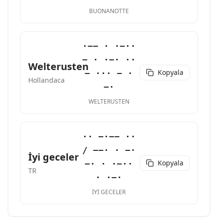
BUONANOTTE
·−− · ·−··
− · ·−· ··
Welterusten
Kopyala
− ··· − ·
Hollandaca
−·
WELTERUSTEN
·· −·−− ··
/ −−· · −·
İyi geceler
Kopyala
−· · ·−··
TR
· ·−·
İYI GECELER