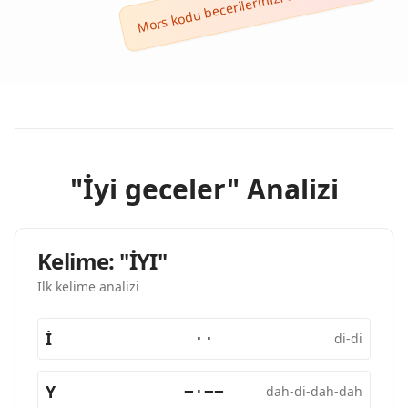
Mors kodu becerilerinizi test edin! ⚡
"İyi geceler" Analizi
Kelime: "İYI"
İlk kelime analizi
İ
··
di-di
Y
−·−−
dah-di-dah-dah