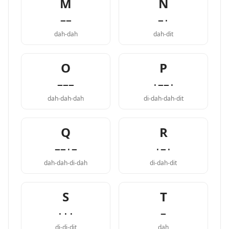
M
N
−−
−·
dah-dah
dah-dit
O
P
−−−
·−−·
dah-dah-dah
di-dah-dah-dit
Q
R
−−·−
·−·
dah-dah-di-dah
di-dah-dit
S
T
···
−
di-di-dit
dah