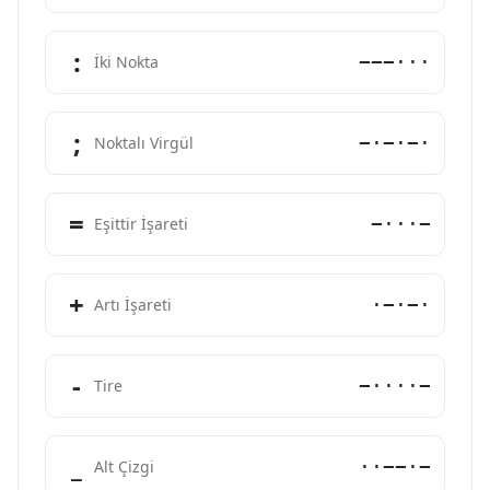
:
−−−···
İki Nokta
;
−·−·−·
Noktalı Virgül
=
−···−
Eşittir İşareti
+
·−·−·
Artı İşareti
-
−····−
Tire
_
··−−·−
Alt Çizgi