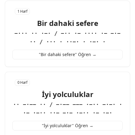
1 Harf
Bir dahaki sefere
−··· ·· ·−· / −·· ·− ···· ·− −·−
·· / ··· · ··−· · ·−· ·
"Bir dahaki sefere" Öğren →
0 Harf
İyi yolculuklar
·· −·−− ·· / −·−− −−− ·−·· −·−· ·
·− ·−·· ··− −·− ·−·· ·− ·−·
"İyi yolculuklar" Öğren →