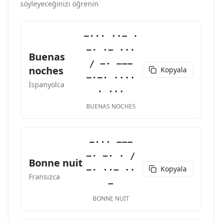
söyleyeceğinizi öğrenin
−··· ··− ·
−· ·− ···
Buenas
/ −· −−−
noches
Kopyala
−·−· ····
İspanyolca
· ···
BUENAS NOCHES
−··· −−−
−· −· · /
Bonne nuit
Kopyala
−· ··− ··
Fransızca
−
BONNE NUIT