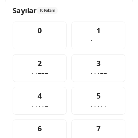
Sayılar
10 Rakam
0
1
−−−−−
·−−−−
2
3
··−−−
···−−
4
5
····−
·····
6
7