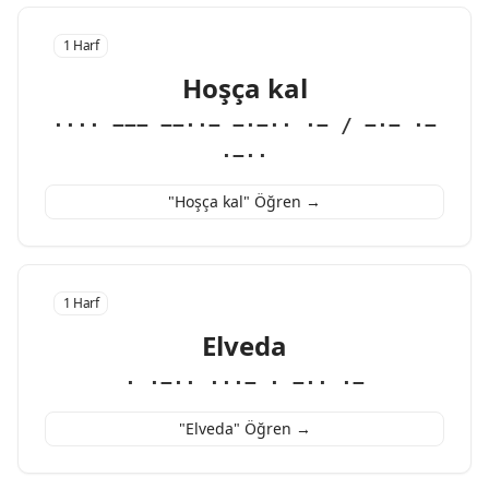
1 Harf
Hoşça kal
···· −−− −−··− −·−·· ·− / −·− ·−
·−··
"Hoşça kal" Öğren →
1 Harf
Elveda
· ·−·· ···− · −·· ·−
"Elveda" Öğren →