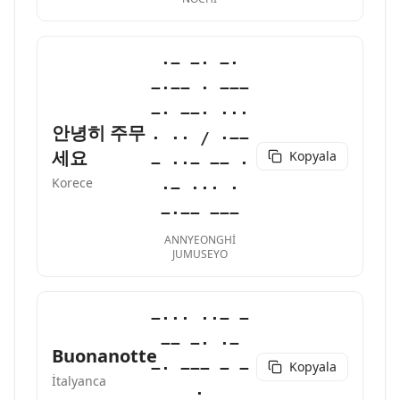
·− −· −·
−·−− · −−−
−· −−· ···
안녕히 주무
· ·· / ·−−
세요
Kopyala
− ··− −− ·
Korece
·− ··· ·
−·−− −−−
ANNYEONGHI
JUMUSEYO
−··· ··− −
−− −· ·−
Buonanotte
Kopyala
−· −−− − −
İtalyanca
·