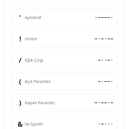
'
·−−−−·
Apostrof
!
−·−·−−
Ünlem
/
−··−·
Eğik Çizgi
(
−·−−·
Açık Parantez
)
−·−−·−
Kapalı Parantez
&
·−···
Ve İşareti