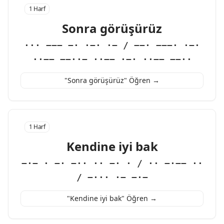
1 Harf
Sonra görüşürüz
··· −−− −· ·−· ·− / −−· −−−· ·−·
··−− −−··− ··−− ·−· ··−− −−··
"Sonra görüşürüz" Öğren →
1 Harf
Kendine iyi bak
−·− · −· −·· ·· −· · / ·· −·−− ··
/ −··· ·− −·−
"Kendine iyi bak" Öğren →