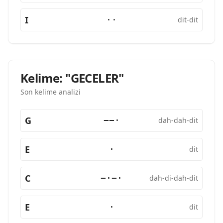
I
··
dit-dit
Kelime: "GECELER"
Son kelime analizi
G
−−·
dah-dah-dit
E
·
dit
C
−·−·
dah-di-dah-dit
E
·
dit