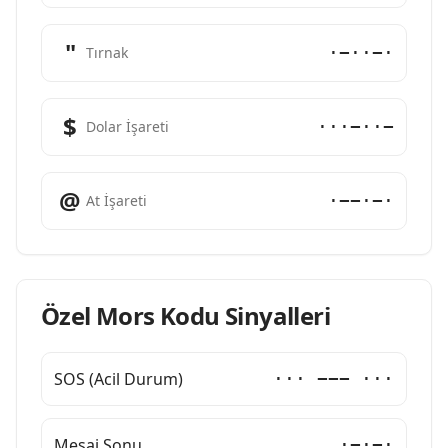
"
·−··−·
Tırnak
$
···−··−
Dolar İşareti
@
·−−·−·
At İşareti
Özel Mors Kodu Sinyalleri
SOS (Acil Durum)
··· −−− ···
Mesaj Sonu
·−·−·