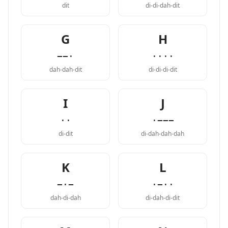
dit
di-di-dah-dit
G
H
−−·
····
dah-dah-dit
di-di-di-dit
I
J
··
·−−−
di-dit
di-dah-dah-dah
K
L
−·−
·−··
dah-di-dah
di-dah-di-dit