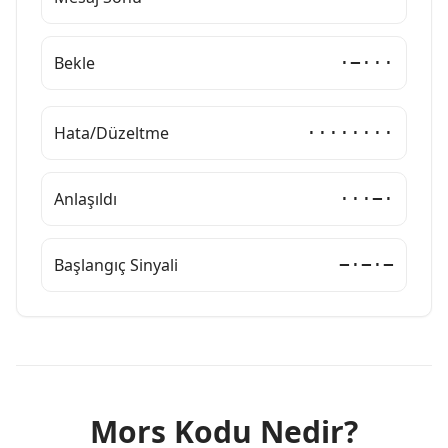
Bekle
·−···
Hata/Düzeltme
········
Anlaşıldı
···−·
Başlangıç Sinyali
−·−·−
Mors Kodu Nedir?