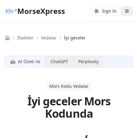
MorseXpress
Sign In
İfadeler
Vedalar
İyi geceler
Home
🤖
AI Özeti ile
ChatGPT
Perplexity
Mors Kodu Vedalar
İyi geceler Mors
Kodunda