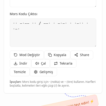
Mors Kodu Çıktısı
Mod Değiştir
Kopyala
Share
İndir
Çal
Tekrarla
Temizle
Gelişmiş
İpuçları:
Mors kodu girişi için · (nokta) ve − (tire) kullanın. Harfleri
boşlukla, kelimeleri ileri eğik çizgi (/) ile ayırın.