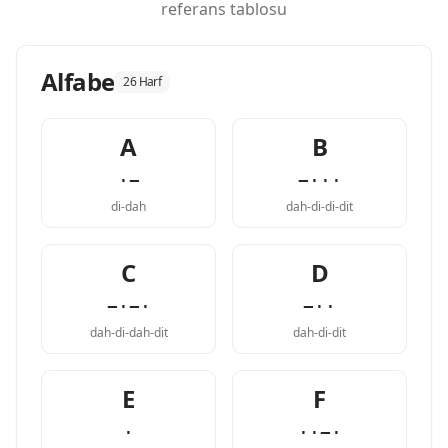
referans tablosu
Alfabe
26 Harf
A
B
·−
−···
di-dah
dah-di-di-dit
C
D
−·−·
−··
dah-di-dah-dit
dah-di-dit
E
F
·
··−·