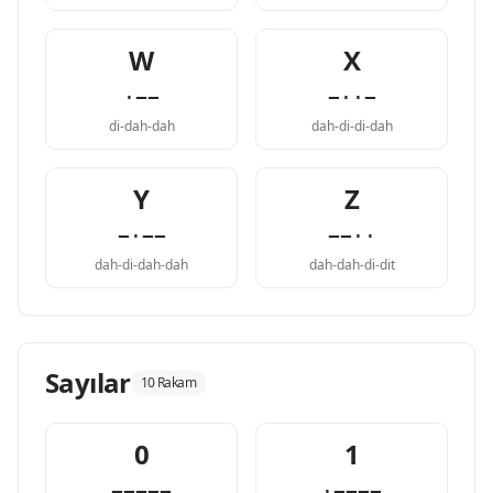
W
X
·−−
−··−
di-dah-dah
dah-di-di-dah
Y
Z
−·−−
−−··
dah-di-dah-dah
dah-dah-di-dit
Sayılar
10 Rakam
0
1
−−−−−
·−−−−