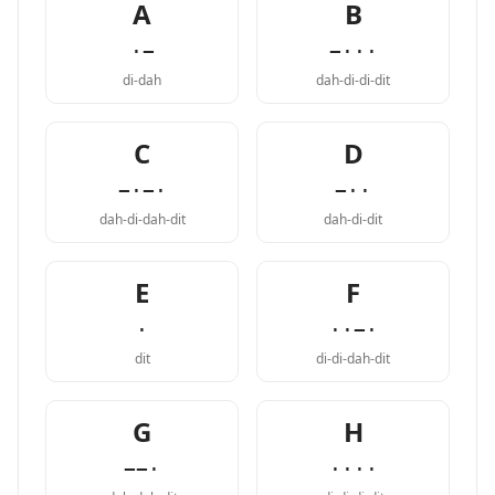
A
B
·−
−···
di-dah
dah-di-di-dit
C
D
−·−·
−··
dah-di-dah-dit
dah-di-dit
E
F
·
··−·
dit
di-di-dah-dit
G
H
−−·
····