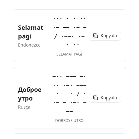
··· · ·−··
Selamat
·− −− ·− −
pagi
Kopyala
/ ·−−· ·−
−−· ··
Endonezce
SELAMAT PAGI
−·· −−− −·
·· ·−· −−−
Доброе
−·−− · / ·
утро
Kopyala
·− − ·−· −
Rusça
−−
DOBROYE UTRO