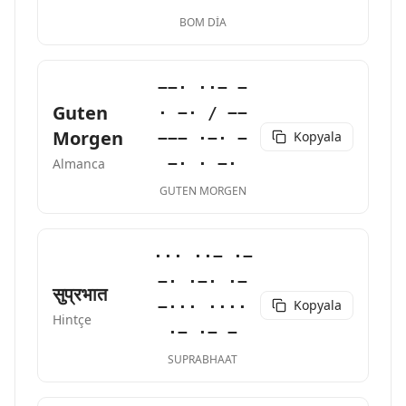
BOM DIA
−−· ··− −
Guten
· −· / −−
Morgen
Kopyala
−−− ·−· −
−· · −·
Almanca
GUTEN MORGEN
··· ··− ·−
−· ·−· ·−
सुप्रभात
Kopyala
−··· ····
Hintçe
·− ·− −
SUPRABHAAT