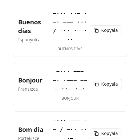
−··· ··− ·
Buenos
−· −−− ···
días
Kopyala
/ −·· ·− ·
··
İspanyolca
BUENOS DÍAS
−··· −−−
Bonjour
−· ·−−− −−
Kopyala
− ··− ·−·
Fransızca
BONJOUR
−··· −−− −
Bom dia
− / −·· ··
Kopyala
·−
Portekizce