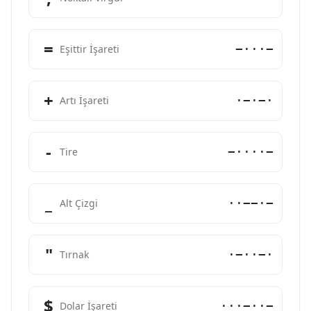
=
−···−
Eşittir İşareti
+
·−·−·
Artı İşareti
-
−····−
Tire
_
··−−·−
Alt Çizgi
"
·−··−·
Tırnak
$
···−··−
Dolar İşareti