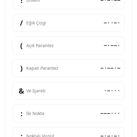
!
−·−·−−
Ünlem
/
−··−·
Eğik Çizgi
(
−·−−·
Açık Parantez
)
−·−−·−
Kapalı Parantez
&
·−···
Ve İşareti
:
−−−···
İki Nokta
;
−·−·−·
Noktalı Virgül