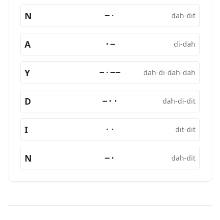
N
−·
dah-dit
A
·−
di-dah
Y
−·−−
dah-di-dah-dah
D
−··
dah-di-dit
I
··
dit-dit
N
−·
dah-dit