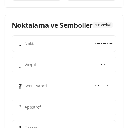
Noktalama ve Semboller
18 Sembol
.
·−·−·−
Nokta
,
−−··−−
Virgül
?
··−−··
Soru İşareti
'
·−−−−·
Apostrof