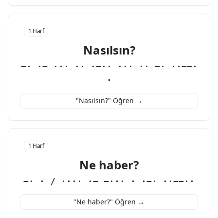
1 Harf
Nasılsın?
−· ·− ··· ·· ·−·· ··· ·· −· ··−−·
·
"Nasılsın?" Öğren →
1 Harf
Ne haber?
−· · / ···· ·− −··· · ·−· ··−−··
"Ne haber?" Öğren →