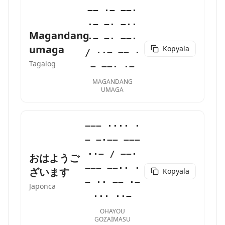
−− ·− −−·
·− −· −··
Magandang
·− −· −−·
umaga
Kopyala
/ ··− −− ·
Tagalog
− −−· ·−
MAGANDANG
UMAGA
−−− ···· ·
− −·−− −−−
··− / −−·
おはようご
−−− −−·· ·
ざいます
Kopyala
− ·· −− ·−
Japonca
··· ··−
OHAYOU
GOZAIMASU