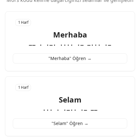
Mors kodu kelime dağarcığınızı selamlar ile genişletin
1 Harf
Merhaba
−− · ·−· ···· ·− −··· ·−
"Merhaba" Öğren →
1 Harf
Selam
··· · ·−·· ·− −−
"Selam" Öğren →