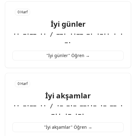
0 Harf
İyi günler
·· −·−− ·· / −−· ··−− −· ·−·· · ·
−·
"İyi günler" Öğren →
0 Harf
İyi akşamlar
·· −·−− ·· / ·− −·− −−··− ·− −− ·
−·· ·− ·−·
"İyi akşamlar" Öğren →