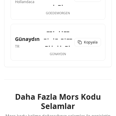
Hollandaca
· −·
GOEDEMORGEN
−−· ··−−
Günaydın
−· ·− −·−−
Kopyala
−·· ·· −·
TR
GÜNAYDIN
Daha Fazla Mors Kodu
Selamlar