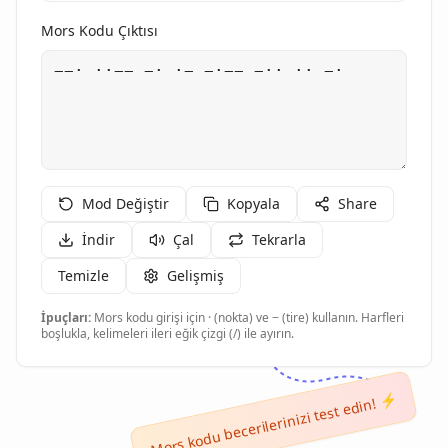
Mors Kodu Çıktısı
Mod Değiştir
Kopyala
Share
İndir
Çal
Tekrarla
Temizle
Gelişmiş
İpuçları:
Mors kodu girişi için · (nokta) ve − (tire) kullanın. Harfleri
boşlukla, kelimeleri ileri eğik çizgi (/) ile ayırın.
Mors kodu becerilerinizi test edin! ⚡