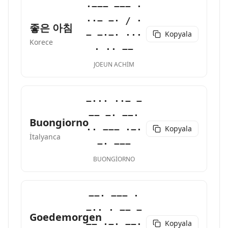
·−−− −−− ·
··− −· / ·
좋은 아침
Kopyala
− −·−· ···
Korece
· ·· −−
JOEUN ACHIM
−··· ··− −
−− −· −−·
Buongiorno
Kopyala
·· −−− ·−·
İtalyanca
−· −−−
BUONGIORNO
−−· −−− ·
−·· · −− −
Goedemorgen
Kopyala
−− ·−· −−·