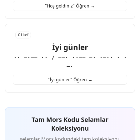
"Hoş geldiniz" Öğren →
0 Harf
İyi günler
·· −·−− ·· / −−· ··−− −· ·−·· · ·
−·
"İyi günler" Öğren →
Tam Mors Kodu Selamlar
Koleksiyonu
selamlar Mors kodundaki tam koleksiyonu