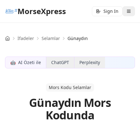
MorseXpress
Sign In
İfadeler
Selamlar
Günaydın
Home
🤖
AI Özeti ile
ChatGPT
Perplexity
Mors Kodu Selamlar
Günaydın Mors
Kodunda