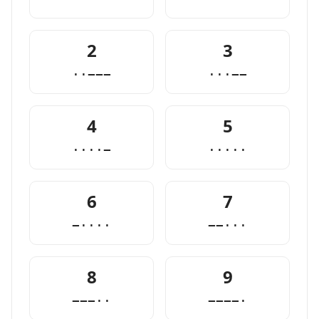
2
3
··−−−
···−−
4
5
····−
·····
6
7
−····
−−···
8
9
−−−··
−−−−·