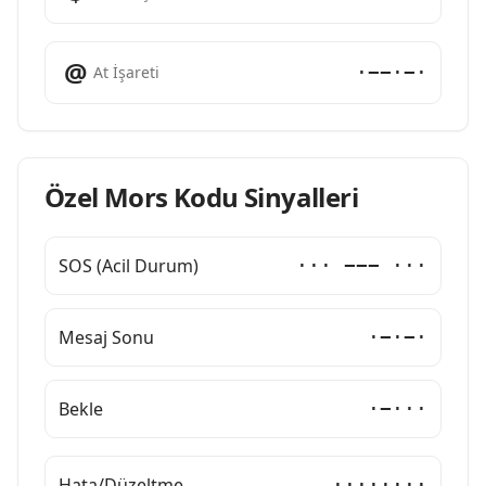
@
·−−·−·
At İşareti
Özel Mors Kodu Sinyalleri
SOS (Acil Durum)
··· −−− ···
Mesaj Sonu
·−·−·
Bekle
·−···
Hata/Düzeltme
········