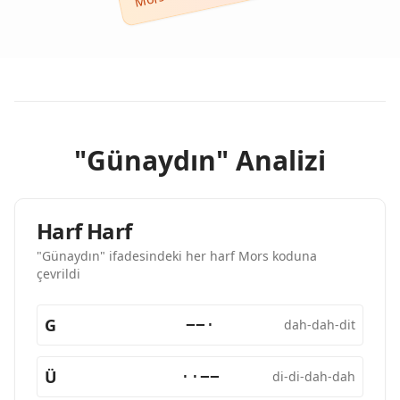
"Günaydın" Analizi
Harf Harf
"Günaydın" ifadesindeki her harf Mors koduna
çevrildi
G
−−·
dah-dah-dit
Ü
··−−
di-di-dah-dah