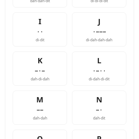
dah-dah-dit
di-di-di-dit
I
J
··
·−−−
di-dit
di-dah-dah-dah
K
L
−·−
·−··
dah-di-dah
di-dah-di-dit
M
N
−−
−·
dah-dah
dah-dit
O
P