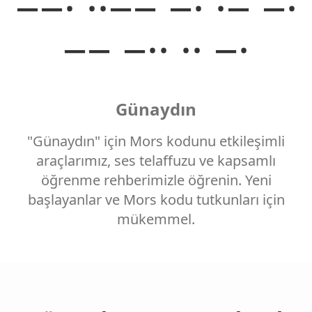
−−· ··−− −· ·− −·
−− −·· ·· −·
Günaydın
"Günaydın" için Mors kodunu etkileşimli
araçlarımız, ses telaffuzu ve kapsamlı
öğrenme rehberimizle öğrenin. Yeni
başlayanlar ve Mors kodu tutkunları için
mükemmel.