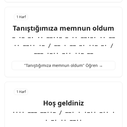
1 Harf
Tanıştığımıza memnun oldum
− ·− −· ·· −−··− − ·· −−·−· ·· −−
·· −−·· ·− / −− · −− −· ··− −· /
−−− ·−·· −·· ··− −−
"Tanıştığımıza memnun oldum" Öğren →
1 Harf
Hoş geldiniz
···· −−− −−··− / −−· · ·−·· −·· ·
· −· ·· −−··