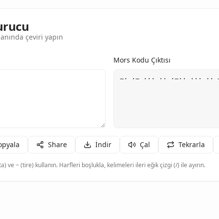
urucu
anında çeviri yapın
Mors Kodu Çıktısı
opyala
Share
İndir
Çal
Tekrarla
a) ve − (tire) kullanın. Harfleri boşlukla, kelimeleri ileri eğik çizgi (/) ile ayırın.