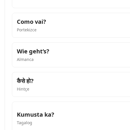
Como vai?
Portekizce
Wie geht’s?
Almanca
कैसे हो?
Hintçe
Kumusta ka?
Tagalog