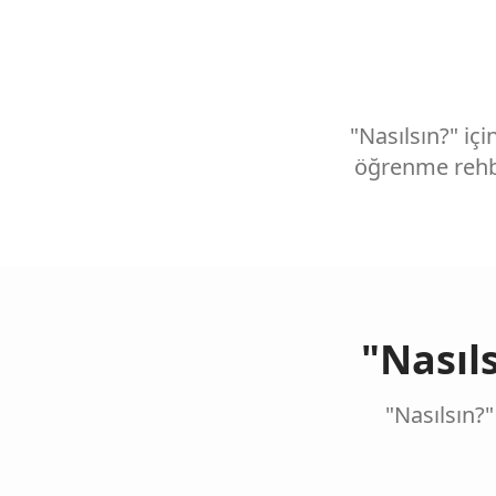
"Nasılsın?" iç
öğrenme rehbe
"Nasıl
"Nasılsın?"