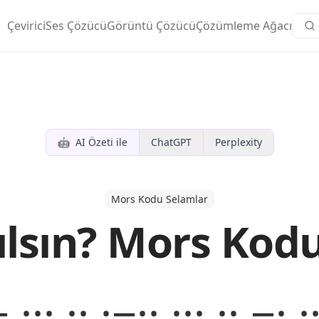
Çevirici
Ses Çözücü
Görüntü Çözücü
Çözümleme Ağacı
🤖
AI Özeti ile
ChatGPT
Perplexity
Mors Kodu Selamlar
ılsın? Mors Kod
 ··· ·· ·−·· ··· ·· −· 