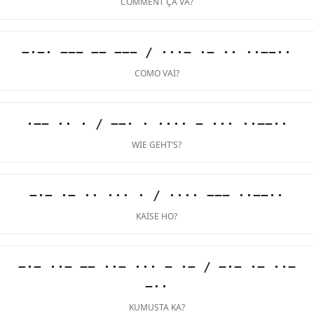
COMMENT ÇA VA?
−·−· −−− −− −−− / ···− ·− ·· ··−−··
COMO VAI?
·−− ·· · / −−· · ···· − ··· ··−−··
WIE GEHT’S?
−·− ·− ·· ··· · / ···· −−− ··−−··
KAISE HO?
−·− ··− −− ··− ··· − ·− / −·− ·− ··−
−··
KUMUSTA KA?