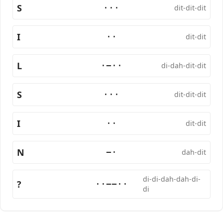
S
···
dit-dit-dit
I
··
dit-dit
L
·−··
di-dah-dit-dit
S
···
dit-dit-dit
I
··
dit-dit
N
−·
dah-dit
di-di-dah-dah-di-
?
··−−··
di