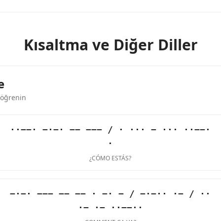
Kısaltma ve Diğer Diller
e
 öğrenin
··−−· −·−· −− −−− / · ··· − ··· ··−−·
·
¿CÓMO ESTÁS?
−·−· −−− −− −− · −· − / −·−·· ·− / ··
·− ·− ··−−··