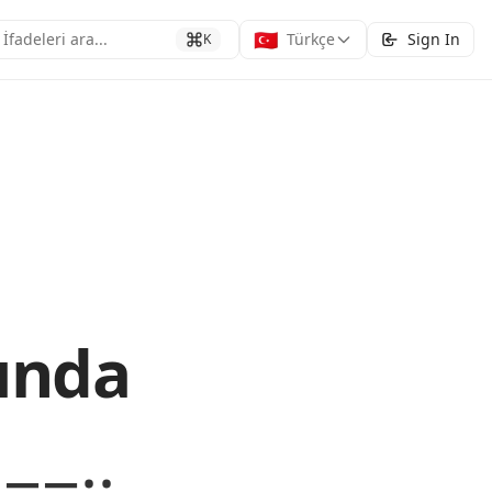
🇹🇷
İfadeleri ara...
Türkçe
Sign In
K
unda
··−−··