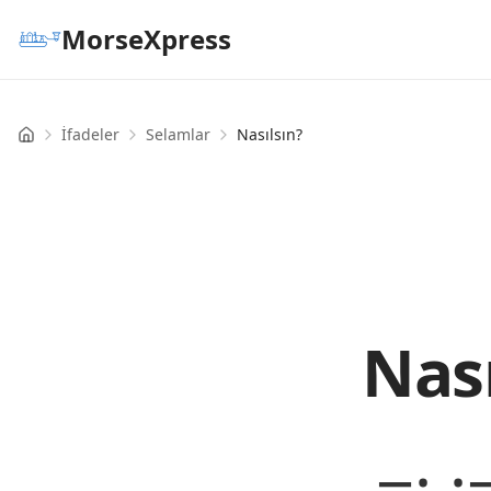
MorseXpress
İfadeler
Selamlar
Nasılsın?
Home
Nas
−· ·−