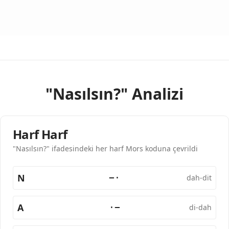
"Nasılsın?" Analizi
Harf Harf
"Nasılsın?" ifadesindeki her harf Mors koduna çevrildi
N
−·
dah-dit
A
·−
di-dah