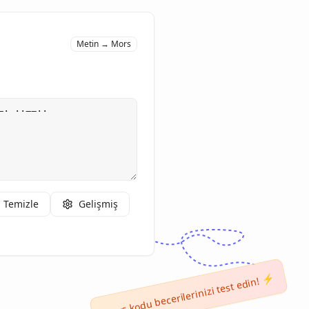
Metin → Mors
Temizle
Gelişmiş
Mors kodu becerilerinizi test edin! ⚡