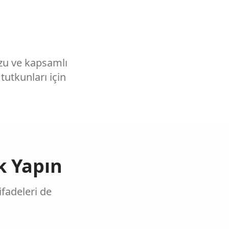
uzu ve kapsamlı
utkunları için
k Yapın
ifadeleri de