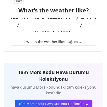
1 Harf
What's the weather like?
·−− ···· ·− − ·−−−−· ··· / − ····
· / ·−− · ·− − ···· · ·−· / ·−··
·· −·− · ··−−··
"What's the weather like?" Öğren →
Tam Mors Kodu Hava Durumu
Koleksiyonu
hava durumu Mors kodundaki tam koleksiyonu
keşfedin
Tüm Mors Kodu Hava Durumu Görüntüle →