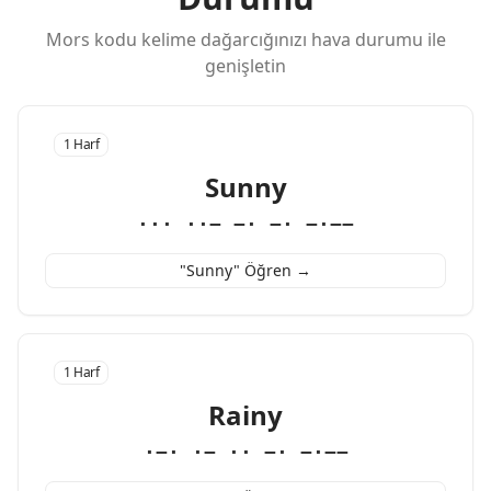
Mors kodu kelime dağarcığınızı hava durumu ile
genişletin
1 Harf
Sunny
··· ··− −· −· −·−−
"Sunny" Öğren →
1 Harf
Rainy
·−· ·− ·· −· −·−−