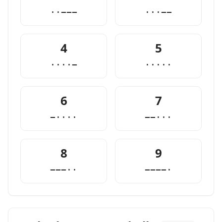
··−−−
···−−
4
5
····−
·····
6
7
−····
−−···
8
9
−−−··
−−−−·