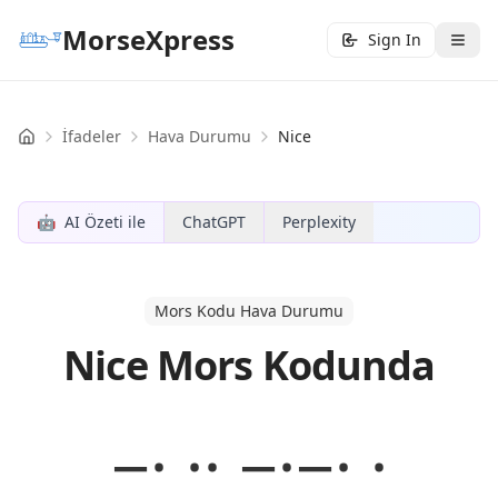
MorseXpress
Sign In
İfadeler
Hava Durumu
Nice
Home
🤖
AI Özeti ile
ChatGPT
Perplexity
Mors Kodu Hava Durumu
Nice Mors Kodunda
−· ·· −·−· ·