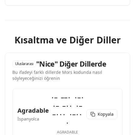
Kısaltma ve Diğer Diller
"Nice" Diğer Dillerde
Uluslararası
Bu ifadeyi farklı dillerde Mors kodunda nasıl
söyleyeceğinizi öğrenin
·− −−· ·−·
·− −·· ·−
Agradable
Kopyala
−··· ·−··
İspanyolca
·
AGRADABLE