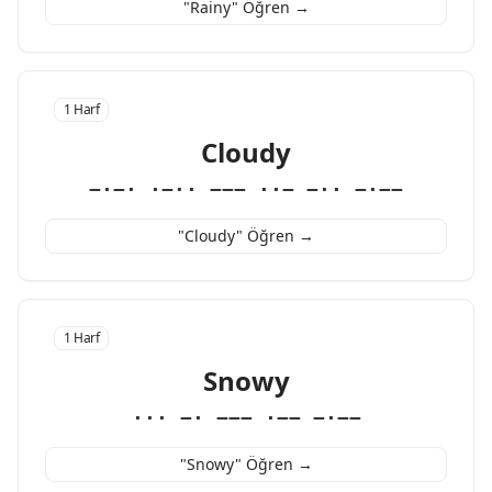
"Rainy" Öğren →
1 Harf
Cloudy
−·−· ·−·· −−− ··− −·· −·−−
"Cloudy" Öğren →
1 Harf
Snowy
··· −· −−− ·−− −·−−
"Snowy" Öğren →