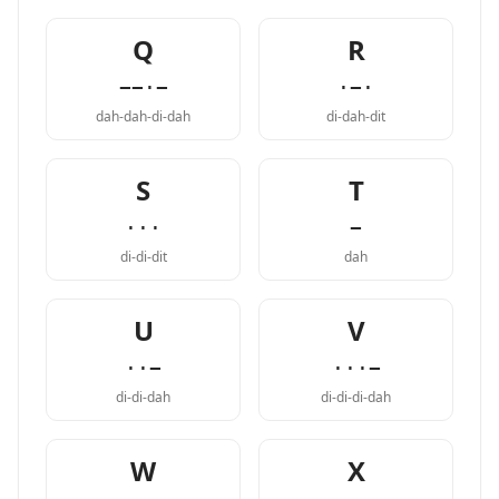
Q
R
−−·−
·−·
dah-dah-di-dah
di-dah-dit
S
T
···
−
di-di-dit
dah
U
V
··−
···−
di-di-dah
di-di-di-dah
W
X