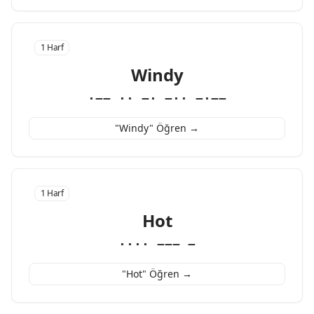
1 Harf
Windy
·−− ·· −· −·· −·−−
"Windy" Öğren →
1 Harf
Hot
···· −−− −
"Hot" Öğren →