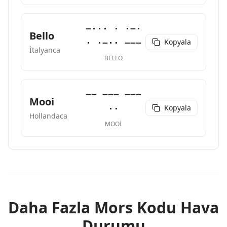
−··· · ·−·
Bello
Kopyala
· ·−·· −−−
İtalyanca
BELLO
−− −−− −−−
Mooi
Kopyala
··
Hollandaca
MOOI
Daha Fazla Mors Kodu Hava
Durumu