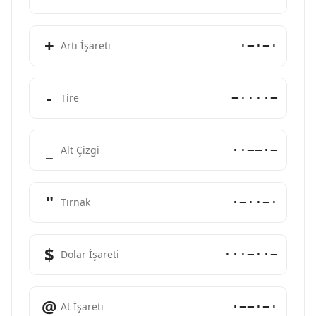
+
·−·−·
Artı İşareti
-
−····−
Tire
_
··−−·−
Alt Çizgi
"
·−··−·
Tırnak
$
···−··−
Dolar İşareti
@
·−−·−·
At İşareti