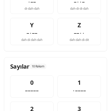
·−−
−··−
di-dah-dah
dah-di-di-dah
Y
Z
−·−−
−−··
dah-di-dah-dah
dah-dah-di-dit
Sayılar
10 Rakam
0
1
−−−−−
·−−−−
2
3