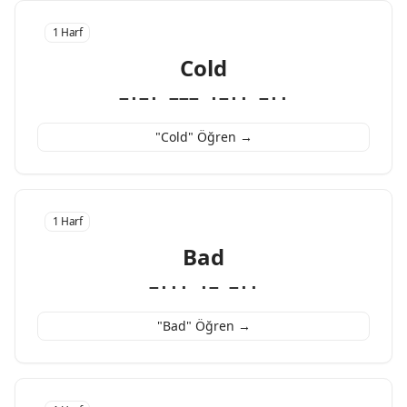
1 Harf
Cold
−·−· −−− ·−·· −··
"Cold" Öğren →
1 Harf
Bad
−··· ·− −··
"Bad" Öğren →