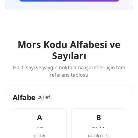
Mors Kodu Alfabesi ve
Sayıları
Harf, sayı ve yaygın noktalama işaretleri için tam
referans tablosu
Alfabe
26 Harf
A
B
·−
−···
di-dah
dah-di-di-dit