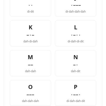
··
·−−−
di-dit
di-dah-dah-dah
K
L
−·−
·−··
dah-di-dah
di-dah-di-dit
M
N
−−
−·
dah-dah
dah-dit
O
P
−−−
·−−·
dah-dah-dah
di-dah-dah-dit