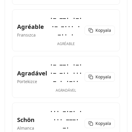
·− −−· ·−·
Agréable
·− −··· ·
Kopyala
−·· ·
Fransızca
AGRÉABLE
·− −−· ·−·
Agradável
·− −·· ···
Kopyala
− · ·−··
Portekizce
AGRADÁVEL
··· −·−· ·
Schön
··· −−−·
Kopyala
−·
Almanca