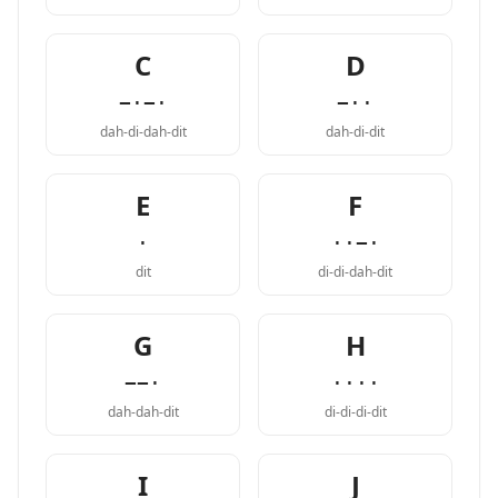
C
D
−·−·
−··
dah-di-dah-dit
dah-di-dit
E
F
·
··−·
dit
di-di-dah-dit
G
H
−−·
····
dah-dah-dit
di-di-di-dit
I
J