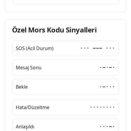
Özel Mors Kodu Sinyalleri
SOS (Acil Durum)
··· −−− ···
Mesaj Sonu
·−·−·
Bekle
·−···
Hata/Düzeltme
········
Anlaşıldı
···−·