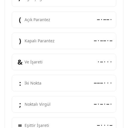
(
−·−−·
Açık Parantez
)
−·−−·−
Kapalı Parantez
&
·−···
Ve İşareti
:
−−−···
İki Nokta
;
−·−·−·
Noktalı Virgül
=
−···−
Eşittir İşareti