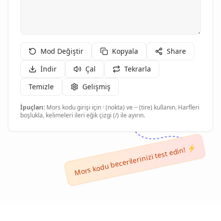
Mod Değiştir
Kopyala
Share
İndir
Çal
Tekrarla
Temizle
Gelişmiş
İpuçları:
Mors kodu girişi için · (nokta) ve − (tire) kullanın. Harfleri
boşlukla, kelimeleri ileri eğik çizgi (/) ile ayırın.
Mors kodu becerilerinizi test edin! ⚡