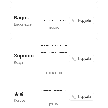
−··· ·− −
Bagus
Kopyala
−· ··− ···
Endonezce
BAGUS
−·− ···· −
−− ·−· −−−
Хорошо
Kopyala
··· ···· −
Rusça
−−
KHOROSHO
·−−− −−− ·
좋음
Kopyala
··− −−
Korece
JOEUM