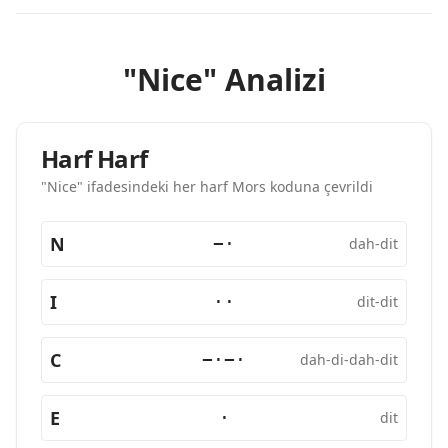
"Nice" Analizi
Harf Harf
"Nice" ifadesindeki her harf Mors koduna çevrildi
N
−·
dah-dit
I
··
dit-dit
C
−·−·
dah-di-dah-dit
E
·
dit