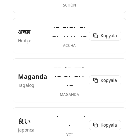
SCHÖN
·− −·−· −·
अच्छा
Kopyala
−· ···· ·−
Hintçe
ACCHA
−− ·− −−·
Maganda
·− −· −··
Kopyala
·−
Tagalog
MAGANDA
−·−− −−− ·
良い
Kopyala
·
Japonca
YOI