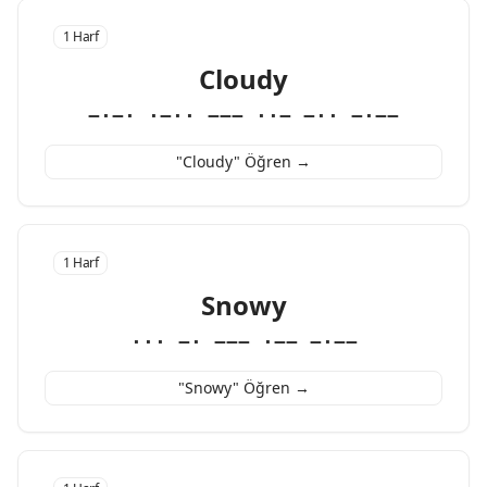
1 Harf
Cloudy
−·−· ·−·· −−− ··− −·· −·−−
"Cloudy" Öğren →
1 Harf
Snowy
··· −· −−− ·−− −·−−
"Snowy" Öğren →