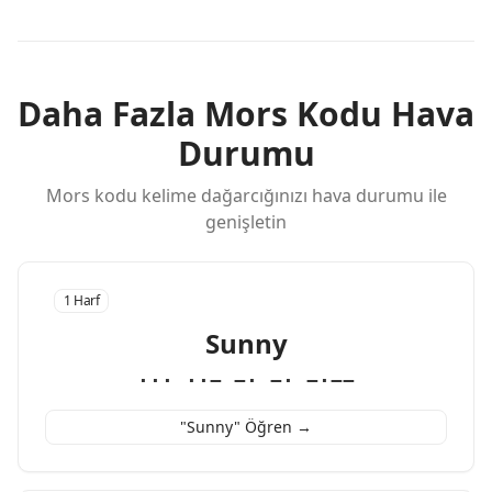
Daha Fazla Mors Kodu Hava
Durumu
Mors kodu kelime dağarcığınızı hava durumu ile
genişletin
1 Harf
Sunny
··· ··− −· −· −·−−
"Sunny" Öğren →