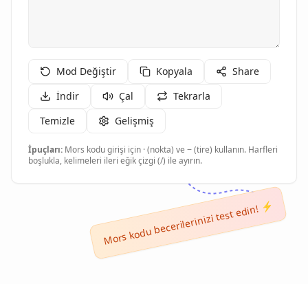
Mod Değiştir
Kopyala
Share
İndir
Çal
Tekrarla
Temizle
Gelişmiş
İpuçları:
Mors kodu girişi için · (nokta) ve − (tire) kullanın. Harfleri
boşlukla, kelimeleri ileri eğik çizgi (/) ile ayırın.
Mors kodu becerilerinizi test edin! ⚡