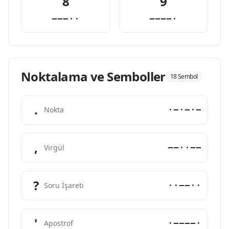
8
9
−−−··
−−−−·
Noktalama ve Semboller
18 Sembol
.
·−·−·−
Nokta
,
−−··−−
Virgül
?
··−−··
Soru İşareti
'
·−−−−·
Apostrof