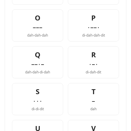
O
P
−−−
·−−·
dah-dah-dah
di-dah-dah-dit
Q
R
−−·−
·−·
dah-dah-di-dah
di-dah-dit
S
T
···
−
di-di-dit
dah
U
V