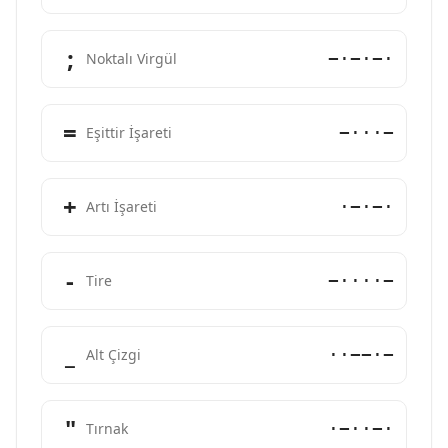
;
−·−·−·
Noktalı Virgül
=
−···−
Eşittir İşareti
+
·−·−·
Artı İşareti
-
−····−
Tire
_
··−−·−
Alt Çizgi
"
·−··−·
Tırnak