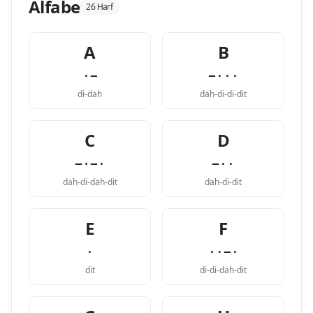
Alfabe
26 Harf
A
B
·−
−···
di-dah
dah-di-di-dit
C
D
−·−·
−··
dah-di-dah-dit
dah-di-dit
E
F
·
··−·
dit
di-di-dah-dit