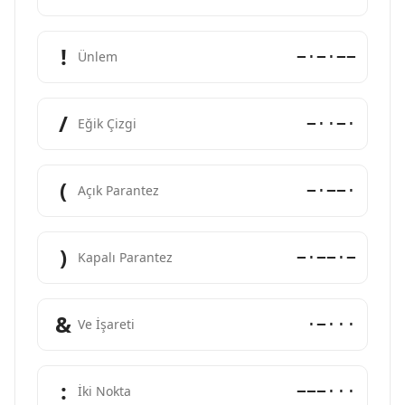
!
−·−·−−
Ünlem
/
−··−·
Eğik Çizgi
(
−·−−·
Açık Parantez
)
−·−−·−
Kapalı Parantez
&
·−···
Ve İşareti
:
−−−···
İki Nokta