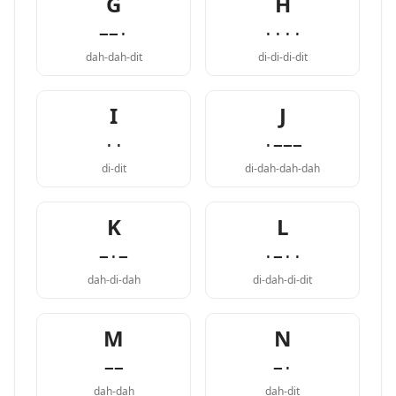
G
H
−−·
····
dah-dah-dit
di-di-di-dit
I
J
··
·−−−
di-dit
di-dah-dah-dah
K
L
−·−
·−··
dah-di-dah
di-dah-di-dit
M
N
−−
−·
dah-dah
dah-dit