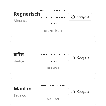
·−· · −−·
−· · ·−· ·
Regnerisch
Kopyala
· ··· −·−·
Almanca
····
REGNERISCH
−··· ·− ·−
बारिश
·−· ·· ···
Kopyala
····
Hintçe
BAARISH
−− ·− ··−
Maulan
Kopyala
·−·· ·− −·
Tagalog
MAULAN