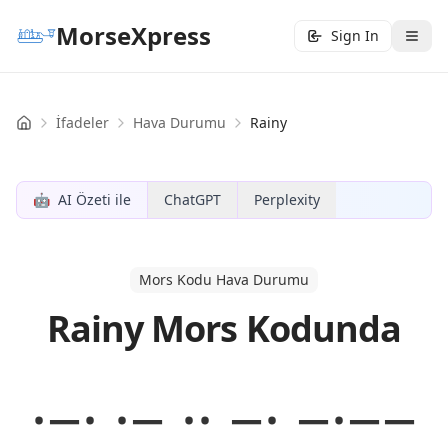
MorseXpress
Sign In
İfadeler
Hava Durumu
Rainy
Home
🤖
AI Özeti ile
ChatGPT
Perplexity
Mors Kodu Hava Durumu
Rainy Mors Kodunda
·−· ·− ·· −· −·−−