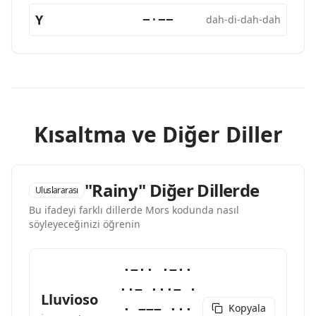
Y
−·−−
dah-di-dah-dah
Kısaltma ve Diğer Diller
"Rainy" Diğer Dillerde
Uluslararası
Bu ifadeyi farklı dillerde Mors kodunda nasıl
söyleyeceğinizi öğrenin
·−·· ·−··
··− ···− ·
Lluvioso
Kopyala
· −−− ···