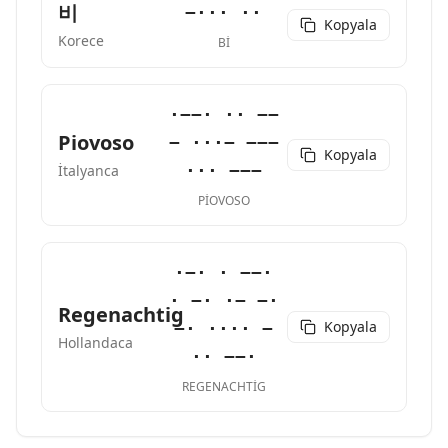
비
−··· ··
Kopyala
Korece
BI
·−−· ·· −−
Piovoso
− ···− −−−
Kopyala
··· −−−
İtalyanca
PIOVOSO
·−· · −−·
· −· ·− −·
Regenachtig
Kopyala
−· ···· −
Hollandaca
·· −−·
REGENACHTIG