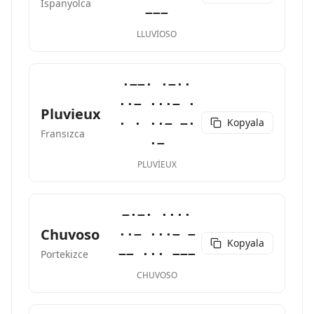
İspanyolca
−−−
LLUVIOSO
·−−· ·−··
··− ···− ·
Pluvieux
Kopyala
· · ··− −·
Fransızca
·−
PLUVIEUX
−·−· ····
Chuvoso
··− ···− −
Kopyala
−− ··· −−−
Portekizce
CHUVOSO