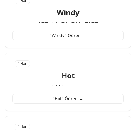
1 Harf
Windy
·−− ·· −· −·· −·−−
"Windy" Öğren →
1 Harf
Hot
···· −−− −
"Hot" Öğren →
1 Harf