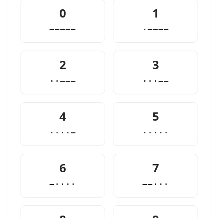
0
1
−−−−−
·−−−−
2
3
··−−−
···−−
4
5
····−
·····
6
7
−····
−−···