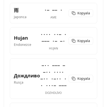
雨
·− −− ·
Kopyala
Japonca
AME
···· ··− ·
Hujan
Kopyala
−−− ·− −·
Endonezce
HUJAN
−·· −−− −
−·· ····
Дождливо
Kopyala
−·· ·−·· ·
Rusça
· ···− −−−
DOZHDLIVO