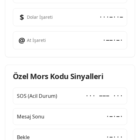
$
···−··−
Dolar İşareti
@
·−−·−·
At İşareti
Özel Mors Kodu Sinyalleri
SOS (Acil Durum)
··· −−− ···
Mesaj Sonu
·−·−·
Bekle
·−···