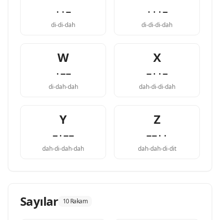
··−
···−
di-di-dah
di-di-di-dah
W
X
·−−
−··−
di-dah-dah
dah-di-di-dah
Y
Z
−·−−
−−··
dah-di-dah-dah
dah-dah-di-dit
Sayılar
10 Rakam